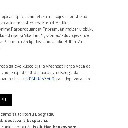
r ojacan specijalnim vlaknima koji se koristi kao
izolacionim sistemima.Karakteristike i
aknima.Paropropusnost.Pripremljen malter u obliku
neku od nijansi Sika Tint Systema.Zadovoljavajuca
st.Potrosnja:25 kg dovoljno za oko 9-10 m2 u
.
 robe za sve kupce čija je vrednost korpe veća od
a iznose ispod 5.000 dinara i van Beograda
tavu na broj
+381603255560
, radi dogovora oko
25 kg Bela 1.5 mm Full količina
RPU
samo za teritoriju Beograda.
D dostava je besplatna.
laćanje je moguće
isključivo bankovnom