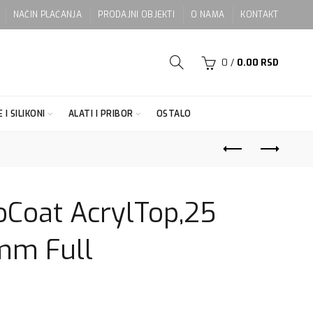
NAČIN PLAĆANJA
PRODAJNI OBJEKTI
O NAMA
KONTAKT
0
/
0.00
RSD
 I SILIKONI
ALATI I PRIBOR
OSTALO
oCoat AcrylTop,25
 mm Full