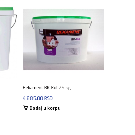
Bekament BK-Kul 25 kg
Ceresit CT 
4,885.00
RSD
1,330.00
RS
Dodaj u korpu
Dodaj u