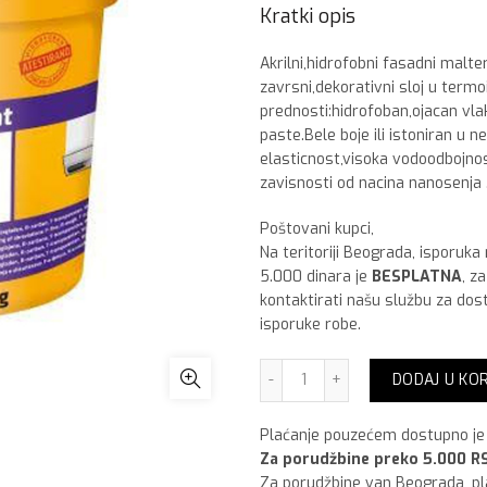
Kratki opis
Akrilni,hidrofobni fasadni malte
zavrsni,dekorativni sloj u termo
prednosti:hidrofoban,ojacan vl
paste.Bele boje ili istoniran u 
elasticnost,visoka vodoodbojno
zavisnosti od nacina nanosenja 
Poštovani kupci,
Na teritoriji Beograda, isporuka
5.000 dinara je
BESPLATNA
, z
kontaktirati našu službu za dos
isporuke robe.
Sika ThermoCoat AcrylTop,
DODAJ U KO
Plaćanje pouzećem dostupno je 
Za porudžbine preko 5.000 RS
Za porudžbine van Beograda, p