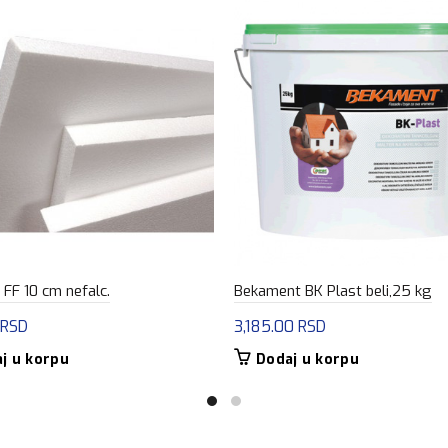
 FF 10 cm nefalc.
Bekament BK Plast beli,25 kg
RSD
3,185.00
RSD
j u korpu
Dodaj u korpu