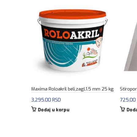
Maxima Roloakril beli,zagl.1.5 mm 25 kg
Stiropor
3,295.00
RSD
725.00
Dodaj u korpu
Doda