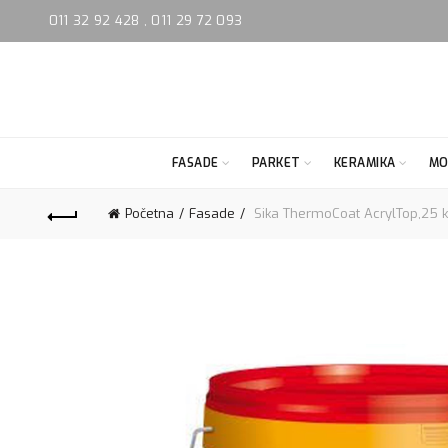
011 32 92 428
,
011 29 72 093
FASADE
PARKET
KERAMIKA
MO
Početna
Fasade
Sika ThermoCoat AcrylTop,25 k