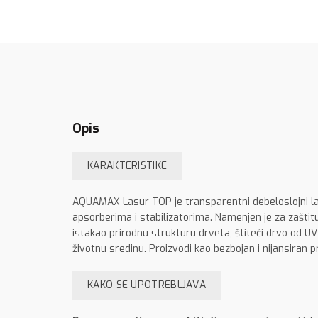
Opis
KARAKTERISTIKE
AQUAMAX Lasur TOP je transparentni debeloslojni la
apsorberima i stabilizatorima. Namenjen je za zaštitu
istakao prirodnu strukturu drveta, štiteći drvo od UV 
životnu sredinu. Proizvodi kao bezbojan i nijansir
KAKO SE UPOTREBLJAVA