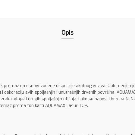
Opis
k premaz na osnovi vodene disperzije akrilnog veziva. Oplemenjen j
 i dekoraciju svih spoljašnjih i unutrašnjih drvenih površina. AQUAMA
zraka, vlage i drugih spoljašnjih uticaja. Lako se nanosi i brzo suši. 
an premaz prema ton karti AQUAMAX Lasur TOP.