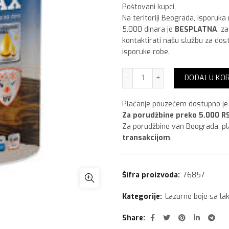
Poštovani kupci,
Na teritoriji Beograda, isporuka
5.000 dinara je
BESPLATNA
, z
kontaktirati našu službu za dos
isporuke robe.
Maxima Aquamax Lasur To
DODAJ U KO
Plaćanje pouzećem dostupno je 
Za porudžbine preko 5.000 RS
Za porudžbine van Beograda, p
transakcijom
.
Šifra proizvoda:
76857
Kategorije:
Lazurne boje sa l
Share