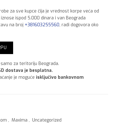
 robe za sve kupce čija je vrednost korpe veća od
a iznose ispod 5.000 dinara i van Beograda
tavu na broj
+381603255560
, radi dogovora oko
p 650 ml Tik količina
RPU
samo za teritoriju Beograda.
D dostava je besplatna.
laćanje je moguće
isključivo bankovnom
akom
,
Maxima
,
Uncategorized