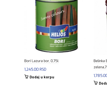
Bori Lazura bor, 0,75l
Belinka 
zelena,
1,245.00
RSD
1,785.0
Dodaj u korpu
Doda