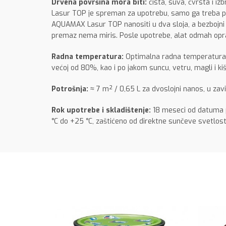
Drvena površina mora biti:
čista, suva, čvrsta i i
Lasur TOP je spreman za upotrebu, samo ga treba p
AQUAMAX Lasur TOP nanositi u dva sloja, a bezbojni
premaz nema miris. Posle upotrebe, alat odmah opr
Radna temperatura:
Optimalna radna temperatura p
većoj od 80%, kao i po jakom suncu, vetru, magli i kiš
Potrošnja
:
≈ 7 m² / 0,65 L za dvoslojni nanos, u zavi
Rok upotrebe i skladištenje:
18 meseci od datuma p
°C do +25 °C, zaštićeno od direktne sunčeve svetlost