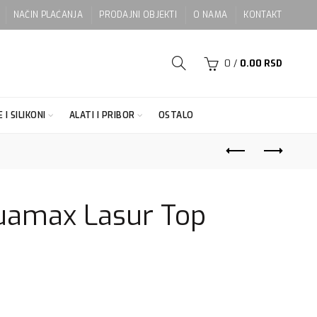
NAČIN PLAĆANJA
PRODAJNI OBJEKTI
O NAMA
KONTAKT
0
/
0.00
RSD
 I SILIKONI
ALATI I PRIBOR
OSTALO
amax Lasur Top