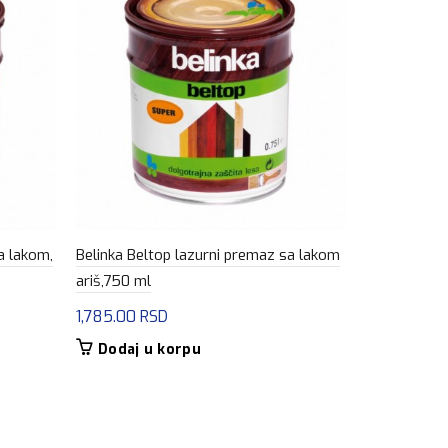
a lakom,
Belinka Beltop lazurni premaz sa lakom
Belinka Bel
ariš,750 ml
plava,750 m
1,785.00
RSD
1,785.00
R
Dodaj u korpu
Dodaj u