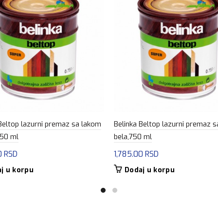
Beltop lazurni premaz sa lakom
Belinka Beltop lazurni premaz s
750 ml
bela,750 ml
0
RSD
1,785.00
RSD
j u korpu
Dodaj u korpu