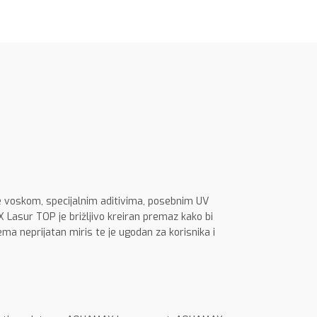
e voskom, specijalnim aditivima, posebnim UV
X Lasur TOP je brižljivo kreiran premaz kako bi
Nema neprijatan miris te je ugodan za korisnika i