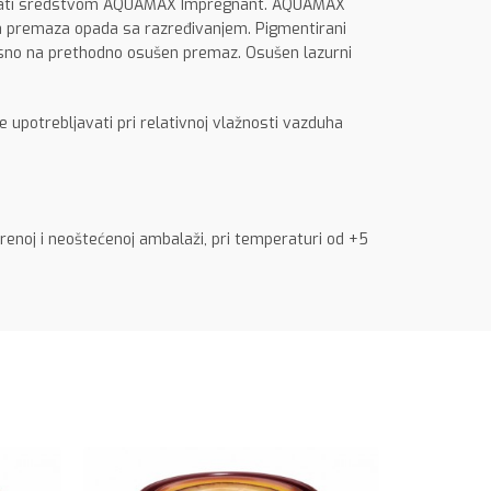
regnirati sredstvom AQUAMAX Impregnant. AQUAMAX
a premaza opada sa razređivanjem. Pigmentirani
nosno na prethodno osušen premaz. Osušen lazurni
upotrebljavati pri relativnoj vlažnosti vazduha
renoj i neoštećenoj ambalaži, pri temperaturi od +5