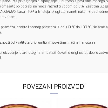
zbrušena. Pre prvog bojenja, spoljašnje i unutrašnje površine imp
romešati; po potrebi se može razrediti vodom do 5%. Zaštitna ulog
 AQUAMAX Lasur TOP u tri sloja. Drugi sloj naneti nakon 6 sati, od
ati vodom.
remaza, drveta i radnog prostora je od +10 °C do +30 °C. Ne sme se 
i.
snosti od kvaliteta pripremljenih površina i načina nanošenja.
roizvodnje istaknutog na ambalaži. Čuvati u originalnoj, dobro zatvo
i.
POVEZANI PROIZVODI