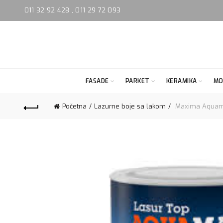
011 32 92 428
,
011 29 72 093
FASADE
PARKET
KERAMIKA
MO
Početna
Lazurne boje sa lakom
Maxima Aquama