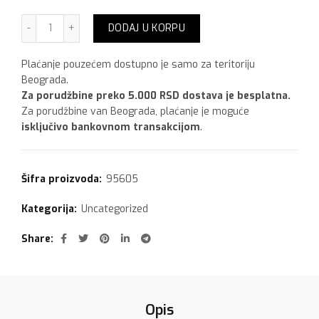
Mapei KERAPOXY EASY DESIGN N0103 Moon white,3 kg kol
DODAJ U KORPU
Plaćanje pouzećem dostupno je samo za teritoriju
Beograda.
Za porudžbine preko 5.000 RSD dostava je besplatna.
Za porudžbine van Beograda, plaćanje je moguće
isključivo bankovnom transakcijom
.
Šifra proizvoda:
95605
Kategorija:
Uncategorized
Share
Opis