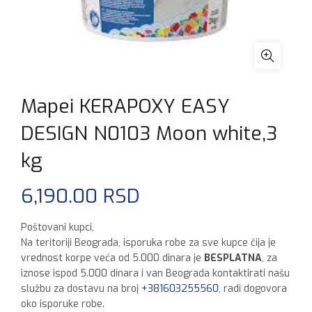
Mapei KERAPOXY EASY
DESIGN N0103 Moon white,3
kg
6,190.00
RSD
Poštovani kupci,
Na teritoriji Beograda, isporuka robe za sve kupce čija je
vrednost korpe veća od 5.000 dinara je
BESPLATNA
, za
iznose ispod 5.000 dinara i van Beograda kontaktirati našu
službu za dostavu na broj
+381603255560
, radi dogovora
oko isporuke robe.