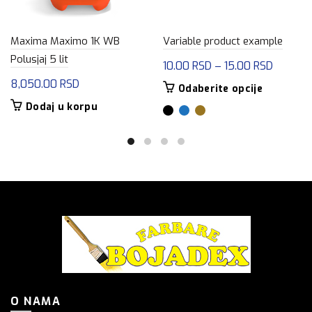
Maxima Maximo 1K WB
Variable product example
Polusjaj 5 lit
Raspon
10.00
RSD
–
15.00
RSD
cena:
8,050.00
RSD
Ovaj
Odaberite opcije
od
proizvod
Dodaj u korpu
10.00 R
ima
više
do
varijanti.
15.00 R
Opcije
mogu
biti
izabrane
na
stranici
proizvoda.
O NAMA