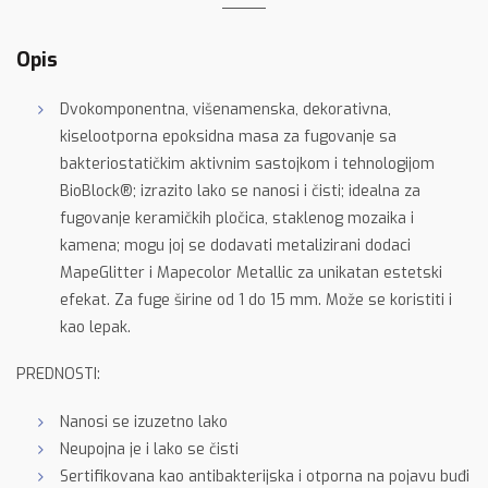
Opis
Dvokomponentna, višenamenska, dekorativna,
kiselootporna epoksidna masa za fugovanje sa
bakteriostatičkim aktivnim sastojkom i tehnologijom
BioBlock®; izrazito lako se nanosi i čisti; idealna za
fugovanje keramičkih pločica, staklenog mozaika i
kamena; mogu joj se dodavati metalizirani dodaci
MapeGlitter i Mapecolor Metallic za unikatan estetski
efekat. Za fuge širine od 1 do 15 mm. Može se koristiti i
kao lepak.
PREDNOSTI:
Nanosi se izuzetno lako
Neupojna je i lako se čisti
Sertifikovana kao antibakterijska i otporna na pojavu buđi