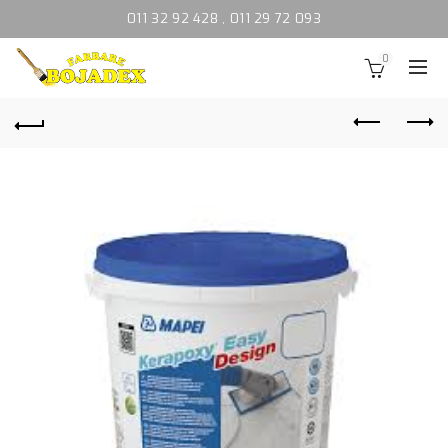
011 32 92 428
,
011 29 72 093
0