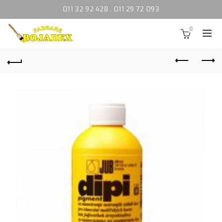
011 32 92 428
,
011 29 72 093
0