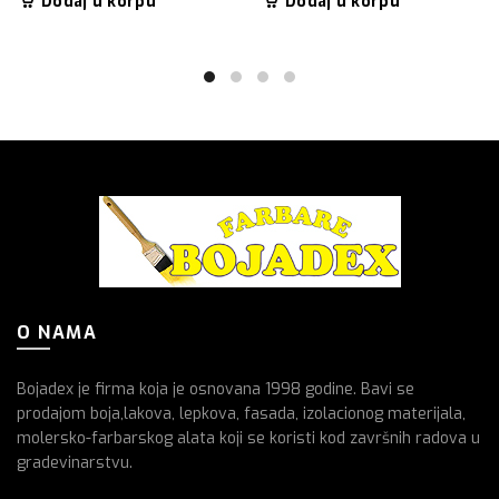
Dodaj u korpu
Dodaj u korpu
O NAMA
Bojadex je firma koja je osnovana 1998 godine. Bavi se
prodajom boja,lakova, lepkova, fasada, izolacionog materijala,
molersko-farbarskog alata koji se koristi kod završnih radova u
gradevinarstvu.