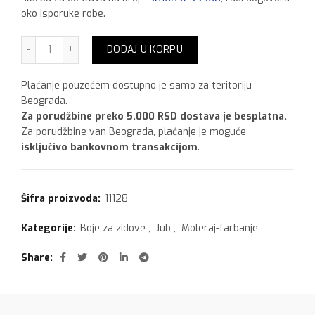
oko isporuke robe.
Jub Dipi Color 100 ml Zuti količina
DODAJ U KORPU
Plaćanje pouzećem dostupno je samo za teritoriju
Beograda.
Za porudžbine preko 5.000 RSD dostava je besplatna.
Za porudžbine van Beograda, plaćanje je moguće
isključivo bankovnom transakcijom
.
Šifra proizvoda:
11128
Kategorije:
Boje za zidove
,
Jub
,
Moleraj-farbanje
Share