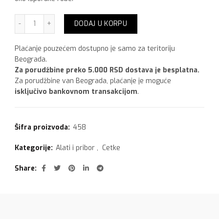
Četka korner zglobna količina
DODAJ U KORPU
Plaćanje pouzećem dostupno je samo za teritoriju
Beograda.
Za porudžbine preko 5.000 RSD dostava je besplatna.
Za porudžbine van Beograda, plaćanje je moguće
isključivo bankovnom transakcijom
.
Šifra proizvoda:
458
Kategorije:
Alati i pribor
,
Cetke
Share