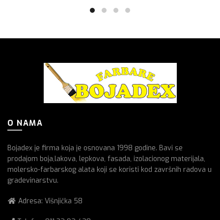
O NAMA
Bojadex je firma koja je osnovana 1998 godine. Bavi se
prodajom boja,lakova, lepkova, fasada, izolacionog materijala,
molersko-farbarskog alata koji se koristi kod završnih radova u
gradevinarstvu.
Adresa: Višnjička 58