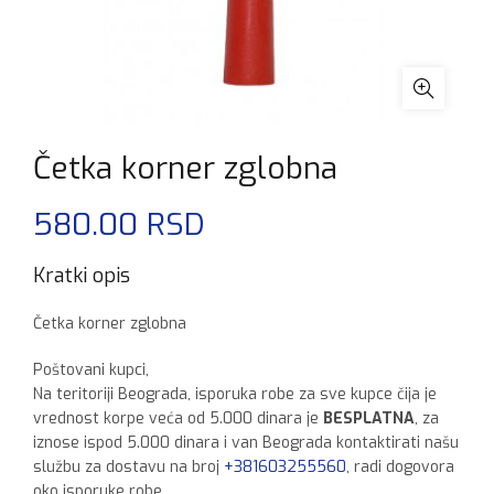
Četka korner zglobna
580.00
RSD
Kratki opis
Četka korner zglobna
Poštovani kupci,
Na teritoriji Beograda, isporuka robe za sve kupce čija je
vrednost korpe veća od 5.000 dinara je
BESPLATNA
, za
iznose ispod 5.000 dinara i van Beograda kontaktirati našu
službu za dostavu na broj
+381603255560
, radi dogovora
oko isporuke robe.