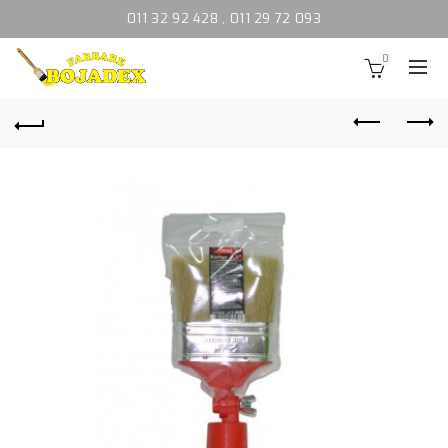
011 32 92 428
,
011 29 72 093
0