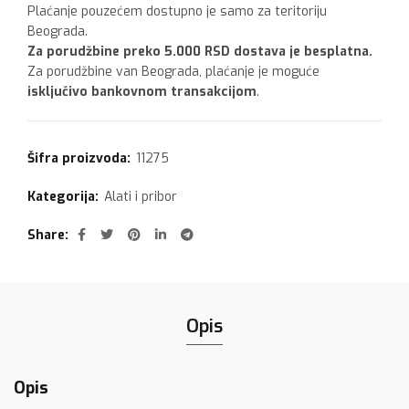
Plaćanje pouzećem dostupno je samo za teritoriju
Beograda.
Za porudžbine preko 5.000 RSD dostava je besplatna.
Za porudžbine van Beograda, plaćanje je moguće
isključivo bankovnom transakcijom
.
Šifra proizvoda:
11275
Kategorija:
Alati i pribor
Share
Opis
Opis