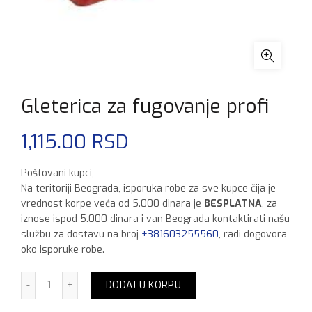
Gleterica za fugovanje profi
1,115.00
RSD
Poštovani kupci,
Na teritoriji Beograda, isporuka robe za sve kupce čija je
vrednost korpe veća od 5.000 dinara je
BESPLATNA
, za
iznose ispod 5.000 dinara i van Beograda kontaktirati našu
službu za dostavu na broj
+381603255560
, radi dogovora
oko isporuke robe.
Gleterica za fugovanje profi količina
DODAJ U KORPU