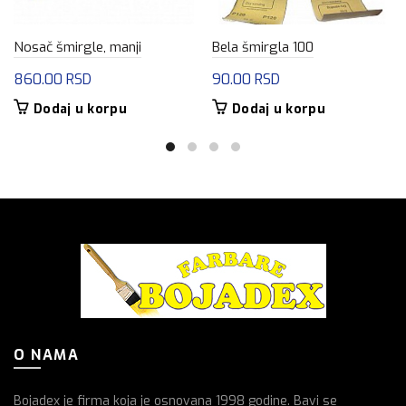
Nosač šmirgle, manji
Bela šmirgla 100
860.00
RSD
90.00
RSD
Dodaj u korpu
Dodaj u korpu
O NAMA
Bojadex je firma koja je osnovana 1998 godine. Bavi se