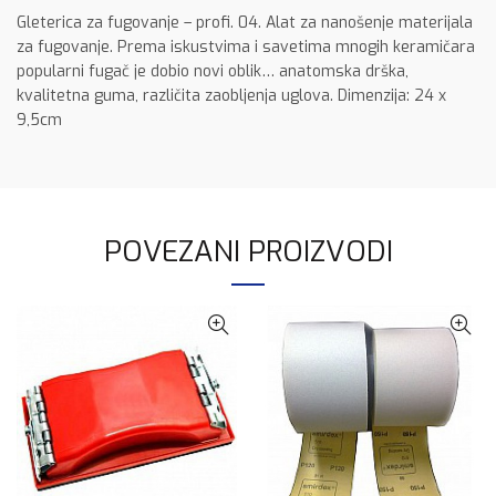
Gleterica za fugovanje – profi. 04. Alat za nanošenje materijala
za fugovanje. Prema iskustvima i savetima mnogih keramičara
popularni fugač je dobio novi oblik… anatomska drška,
kvalitetna guma, različita zaobljenja uglova. Dimenzija: 24 x
9,5cm
POVEZANI PROIZVODI