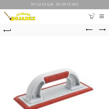
011 32 92 428
,
011 29 72 093
0