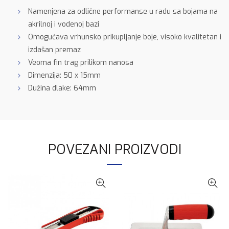
Namenjena za odlične performanse u radu sa bojama na
akrilnoj i vodenoj bazi
Omogućava vrhunsko prikupljanje boje, visoko kvalitetan i
izdašan premaz
Veoma fin trag prilikom nanosa
Dimenzija: 50 x 15mm
Dužina dlake: 64mm
POVEZANI PROIZVODI