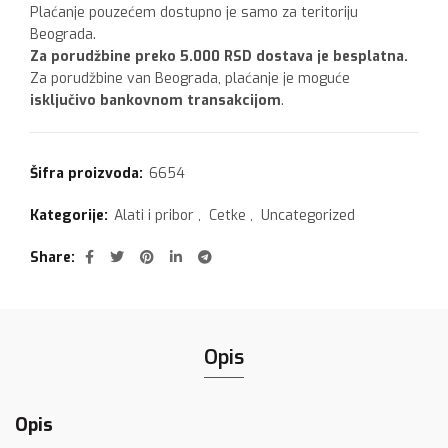
Plaćanje pouzećem dostupno je samo za teritoriju
Beograda.
Za porudžbine preko 5.000 RSD dostava je besplatna.
Za porudžbine van Beograda, plaćanje je moguće
isključivo bankovnom transakcijom
.
Šifra proizvoda:
6654
Kategorije:
Alati i pribor
,
Cetke
,
Uncategorized
Share
Opis
Opis