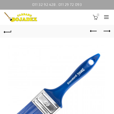
011 32 92 428
,
011 29 72 093
0