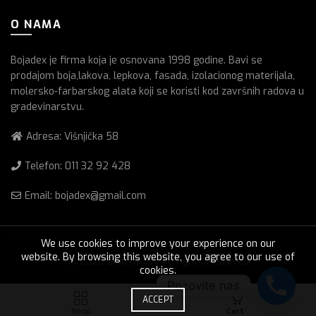
O NAMA
Bojadex je firma koja je osnovana 1998 godine. Bavi se
prodajom boja,lakova, lepkova, fasada, izolacionog materijala,
molersko-farbarskog alata koji se koristi kod završnih radova u
gradevinarstvu.
Adresa: Višnjička 58
Telefon:
011 32 92 428
Email: bojadex@gmail.com
We use cookies to improve your experience on our
website. By browsing this website, you agree to our use of
© 2026
Boje lakovi
. All rights reserved
cookies.
Pozovite nas
0
ACCEPT
Shop
Cart