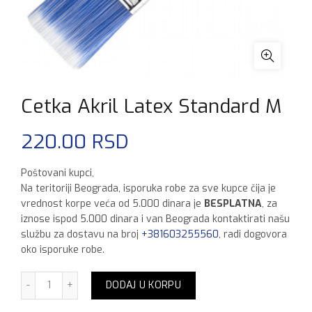
Cetka Akril Latex Standard M
220.00
RSD
Poštovani kupci,
Na teritoriji Beograda, isporuka robe za sve kupce čija je
vrednost korpe veća od 5.000 dinara je
BESPLATNA
, za
iznose ispod 5.000 dinara i van Beograda kontaktirati našu
službu za dostavu na broj
+381603255560
, radi dogovora
oko isporuke robe.
Cetka Akril Latex Standard M količina
DODAJ U KORPU