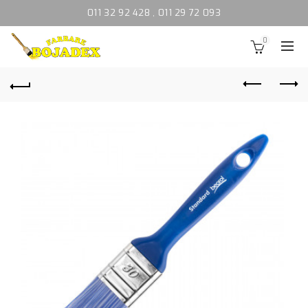
011 32 92 428
,
011 29 72 093
0