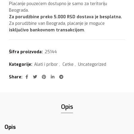
Plaćanje pouzećem dostupno je samo za teritoriju
Beograda.
Za porudžbine preko 5.000 RSD dostava je besplatna.
Za porudžbine van Beograda, plaćanje je moguće
isključivo bankovnom transakcijom
.
Šifra proizvoda:
25144
Kategorije:
Alati i pribor
,
Cetke
,
Uncategorized
Share
Opis
Opis