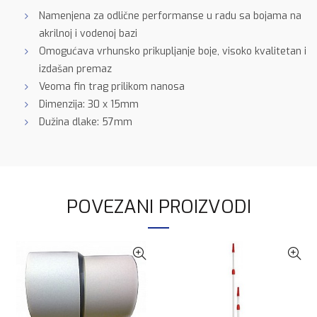
Namenjena za odlične performanse u radu sa bojama na
akrilnoj i vodenoj bazi
Omogućava vrhunsko prikupljanje boje, visoko kvalitetan i
izdašan premaz
Veoma fin trag prilikom nanosa
Dimenzija: 30 x 15mm
Dužina dlake: 57mm
POVEZANI PROIZVODI