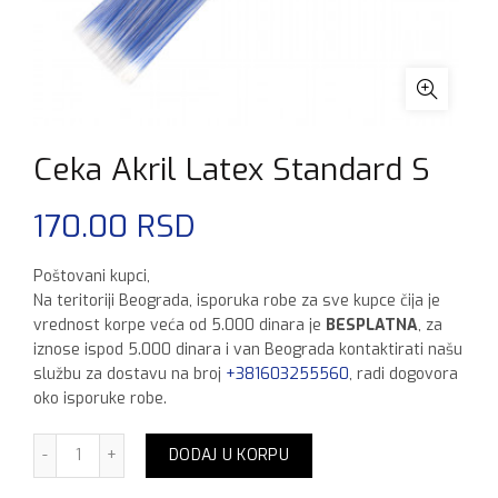
Ceka Akril Latex Standard S
170.00
RSD
Poštovani kupci,
Na teritoriji Beograda, isporuka robe za sve kupce čija je
vrednost korpe veća od 5.000 dinara je
BESPLATNA
, za
iznose ispod 5.000 dinara i van Beograda kontaktirati našu
službu za dostavu na broj
+381603255560
, radi dogovora
oko isporuke robe.
Ceka Akril Latex Standard S količina
DODAJ U KORPU