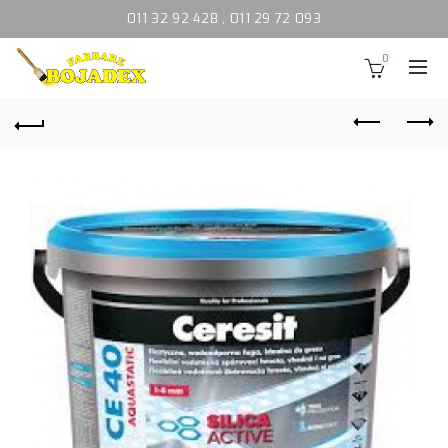
011 32 92 428
,
011 29 72 093
0