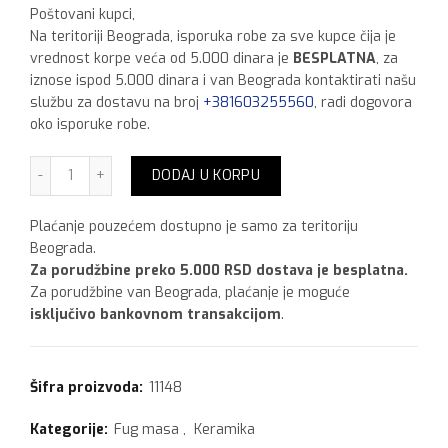
Poštovani kupci,
Na teritoriji Beograda, isporuka robe za sve kupce čija je
vrednost korpe veća od 5.000 dinara je
BESPLATNA
, za
iznose ispod 5.000 dinara i van Beograda kontaktirati našu
službu za dostavu na broj
+381603255560
, radi dogovora
oko isporuke robe.
Ceresit CE 40 Antracite 13, 2 kg količina
DODAJ U KORPU
Plaćanje pouzećem dostupno je samo za teritoriju
Beograda.
Za porudžbine preko 5.000 RSD dostava je besplatna.
Za porudžbine van Beograda, plaćanje je moguće
isključivo bankovnom transakcijom
.
Šifra proizvoda:
11148
Kategorije:
Fug masa
,
Keramika