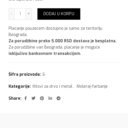
Body Soft-cement kit, 900 gr količina
DODAJ U KORPU
Plaćanje pouzećem dostupno je samo za teritoriju
Beograda.
Za porudžbine preko 5.000 RSD dostava je besplatna.
Za porudžbine van Beograda, plaćanje je moguće
isključivo bankovnom transakcijom
.
Šifra proizvoda:
6
Kategorije:
Kitovi za drvo i metal
,
Moleraj-farbanje
Share