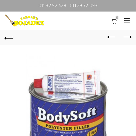
011 32 92 428
,
011 29 72 093
0