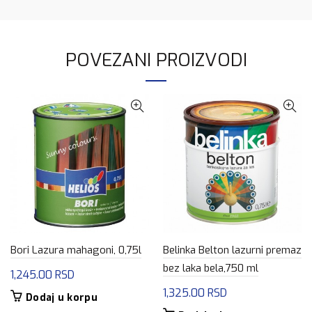
POVEZANI PROIZVODI
Bori Lazura mahagoni, 0,75l
Belinka Belton lazurni premaz
bez laka bela,750 ml
1,245.00
RSD
1,325.00
RSD
Dodaj u korpu