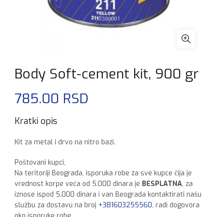
Body Soft-cement kit, 900 gr
785.00
RSD
Kratki opis
Kit za metal i drvo na nitro bazi.
Poštovani kupci,
Na teritoriji Beograda, isporuka robe za sve kupce čija je
vrednost korpe veća od 5.000 dinara je
BESPLATNA
, za
iznose ispod 5.000 dinara i van Beograda kontaktirati našu
službu za dostavu na broj
+381603255560
, radi dogovora
oko isporuke robe.