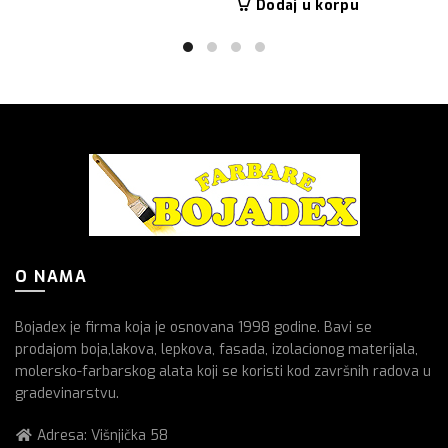
Dodaj u korpu
O NAMA
Bojadex je firma koja je osnovana 1998 godine. Bavi se
prodajom boja,lakova, lepkova, fasada, izolacionog materijala,
molersko-farbarskog alata koji se koristi kod završnih radova u
gradevinarstvu.
Adresa: Višnjička 58