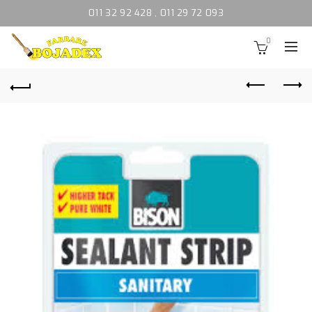
011 32 92 428
,
011 29 72 093
0