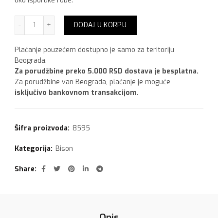
oko isporuke robe.
Bison Sealant strip ,38 mm x 3.33 met količina
DODAJ U KORPU
Plaćanje pouzećem dostupno je samo za teritoriju
Beograda.
Za porudžbine preko 5.000 RSD dostava je besplatna.
Za porudžbine van Beograda, plaćanje je moguće
isključivo bankovnom transakcijom
.
Šifra proizvoda:
8595
Kategorija:
Bison
Share
Opis