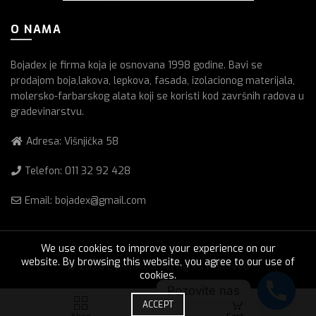
O NAMA
Bojadex je firma koja je osnovana 1998 godine. Bavi se
prodajom boja,lakova, lepkova, fasada, izolacionog materijala,
molersko-farbarskog alata koji se koristi kod završnih radova u
gradevinarstvu.
Adresa: Višnjička 58
Telefon:
011 32 92 428
Email: bojadex@gmail.com
We use cookies to improve your experience on our
website. By browsing this website, you agree to our use of
© 2026
Boje lakovi
. All rights reserved
cookies.
Pozovite nas
0
ACCEPT