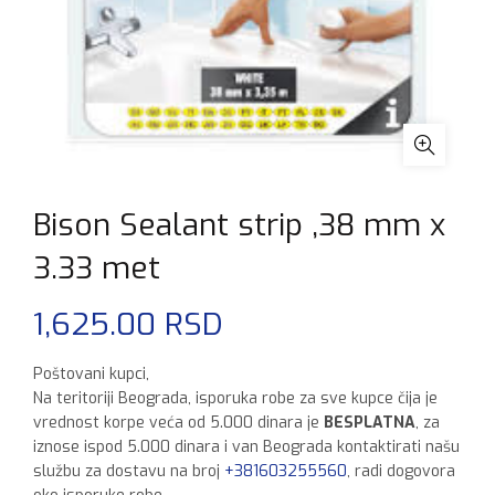
Bison Sealant strip ,38 mm x
3.33 met
1,625.00
RSD
Poštovani kupci,
Na teritoriji Beograda, isporuka robe za sve kupce čija je
vrednost korpe veća od 5.000 dinara je
BESPLATNA
, za
iznose ispod 5.000 dinara i van Beograda kontaktirati našu
službu za dostavu na broj
+381603255560
, radi dogovora