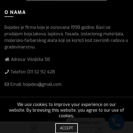
O NAMA
Bojadex je firma koja je osnovana 1998 godine. Bavi se
prodajom boja,lakova, lepkova, fasada, izolacionog materijala,
molersko-farbarskog alata koji se koristi kod završnih radova u
gradevinarstvu.
Adresa: Višnjička 58
Telefon:
011 32 92 428
Email: bojadex@gmail.com
We use cookies to improve your experience on our
website. By browsing this website, you agree to our use of
© 2026
Boje lakovi
. All rights reserved
cookies.
Pozovite nas
0
ACCEPT