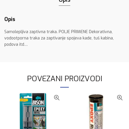
Opis
Samolepljiva zaptivna traka. POLJE PRIMENE Dekorativna,
vodootporna traka za zaptivanje spojeva kade, tuš kabina,
podova itd…
POVEZANI PROIZVODI