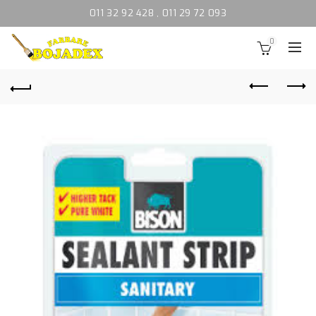
011 32 92 428
,
011 29 72 093
0