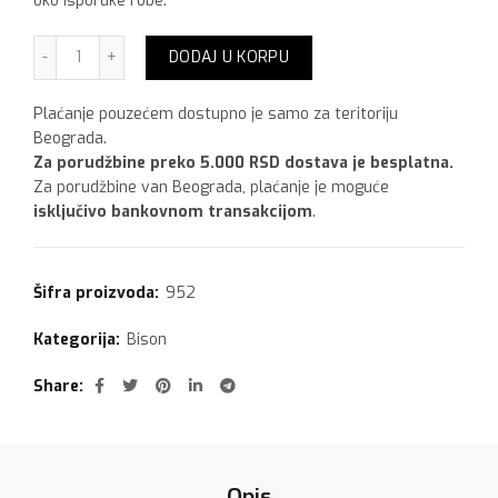
oko isporuke robe.
Bison Sealant strip ,22 mm x 3.33 met količina
DODAJ U KORPU
Plaćanje pouzećem dostupno je samo za teritoriju
Beograda.
Za porudžbine preko 5.000 RSD dostava je besplatna.
Za porudžbine van Beograda, plaćanje je moguće
isključivo bankovnom transakcijom
.
Šifra proizvoda:
952
Kategorija:
Bison
Share
Opis