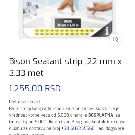
Bison Sealant strip ,22 mm x
3.33 met
1,255.00
RSD
Poštovani kupci,
Na teritoriji Beograda, isporuka robe za sve kupce čija je
vrednost korpe veća od 5.000 dinara je
BESPLATNA
, za
iznose ispod 5.000 dinara i van Beograda kontaktirati našu
službu za dostavu na broj
+381603255560
, radi dogovora