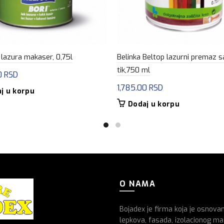
 lazura makaser, 0,75l
Belinka Beltop lazurni premaz 
tik,750 ml
0
RSD
1,785.00
RSD
j u korpu
Dodaj u korpu
O NAMA
Bojadex je firma koja je osnova
lepkova, fasada, izolacionog mat