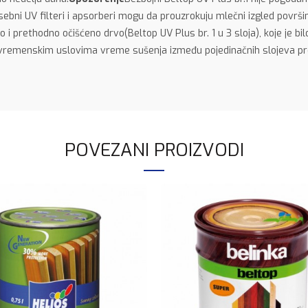
osebni UV filteri i apsorberi mogu da prouzrokuju mlečni izgled povr
no i prethodno očišćeno drvo(Beltop UV Plus br. 1 u 3 sloja), koje je 
nim vremenskim uslovima vreme sušenja između pojedinačnih slojeva 
POVEZANI PROIZVODI