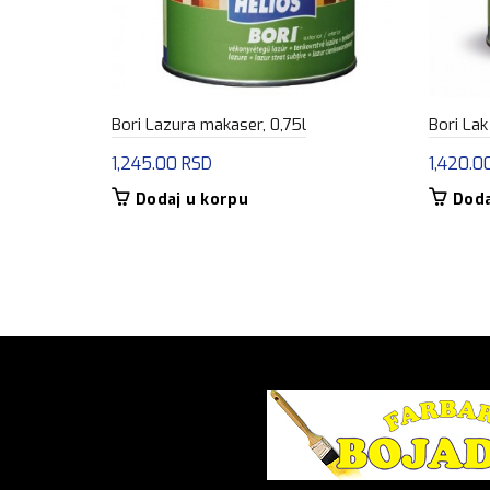
Bori Lazura makaser, 0,75l
Bori Lak
1,245.00
RSD
1,420.0
Dodaj u korpu
Doda