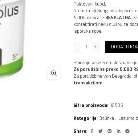
Poštovani kupci,
Na teritoriji Beograda, isporuka
5.000 dinara je
BESPLATNA
, z
kontaktirati našu službu za dos
isporuke robe.
Belinka Beltop UV plus,2.5
DODAJ U KO
Plaćanje pouzećem dostupno je 
Za porudžbine preko 5.000 RS
Za porudžbine van Beograda, p
transakcijom
.
Šifra proizvoda:
10505
Kategorije:
Belinka
,
Lazurne b
Share