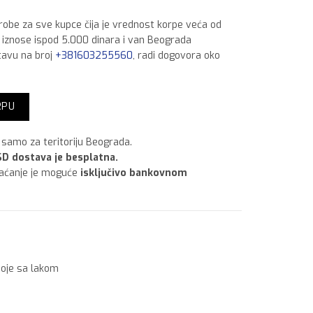
 robe za sve kupce čija je vrednost korpe veća od
a iznose ispod 5.000 dinara i van Beograda
tavu na broj
+381603255560
, radi dogovora oko
 lit Maslina količina
RPU
samo za teritoriju Beograda.
D dostava je besplatna.
laćanje je moguće
isključivo bankovnom
oje sa lakom