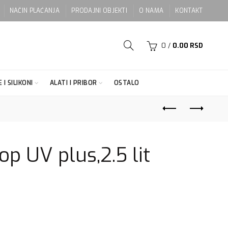
NAČIN PLAĆANJA
PRODAJNI OBJEKTI
O NAMA
KONTAKT
0
/
0.00
RSD
 I SILIKONI
ALATI I PRIBOR
OSTALO
op UV plus,2.5 lit