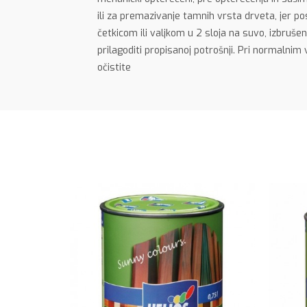
ili za premazivanje tamnih vrsta drveta, jer p
četkicom ili valjkom u 2 sloja na suvo, izbruše
prilagoditi propisanoj potrošnji. Pri normal
očistite