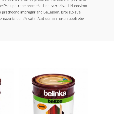
šine.Pre upotrebe promešati, ne razređivati. Nanosimo
bilo prethodno impregnirano Bellesom. Broj slojeva
premaza iznosi 24 sata. Alat odmah nakon upotrebe