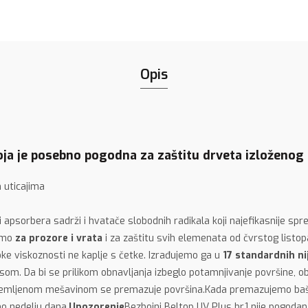
Opis
oja je posebno pogodna za zaštitu drveta izloženog
 uticajima
ra i apsorbera sadrži i hvatače slobodnih radikala koji najefikasnije 
jemo
za prozore i vrata
i za zaštitu svih elemenata od čvrstog listop
oke viskoznosti ne kaplje s četke. Izrađujemo ga u
17 standardnih ni
som. Da bi se prilikom obnavljanja izbeglo potamnjivanje površine, 
ipremljenom mešavinom se premazuje površina.Kada premazujemo bašte
mo nedelju dana.
Upozorenje
Bezbojni Beltop UV Plus br.1 nije pogod