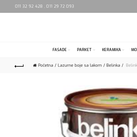
011 32 92 428
,
011 29 72 093
FASADE
PARKET
KERAMIKA
MO
Početna
Lazurne boje sa lakom
Belinka
Belink