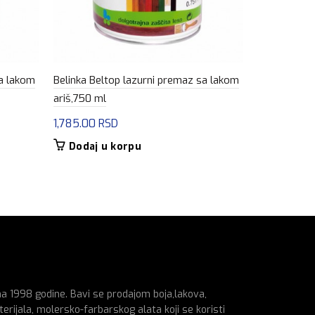
sa lakom
Belinka Beltop lazurni premaz sa lakom
Belinka Bel
ariš,750 ml
maslina,750
1,785.00
RSD
1,785.00
R
Dodaj u korpu
Dodaj u
na 1998 godine. Bavi se prodajom boja,lakova,
erijala, molersko-farbarskog alata koji se koristi