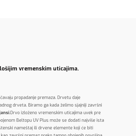
 lošijim vremenskim uticajima.
sprečavaju propadanje premaza. Drvetu daje
adnog drveta. Biramo ga kada želimo sjajniji završni
jansi
.Drvo izloženo vremenskim uticajima uvek pre
obojenom Beltopu UV Plus može se dodati najviše ista
nski nameštaj ili drvene elemente koji će biti
an kao završni premaz preko tamno obojenih površina