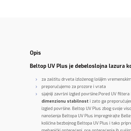
Opis
Beltop UV Plus je debeloslojna lazura k
za zaštitu drveta izloženog lošijim vremenskim
preporučujemo za prozore i vrata
sjajniji završni izgled površine.Pored UV filte
dimenzionu stabilnost
i zato ga preporuču
izgled površine. Beltop UV Plus zbog svoje vis
nanošenja Beltopa UV Plus impregnirajte Belle
količina bezbojnog Beltopa UV Plus i tako pr
mehanički opterećeni, pre opterećenja ih suši