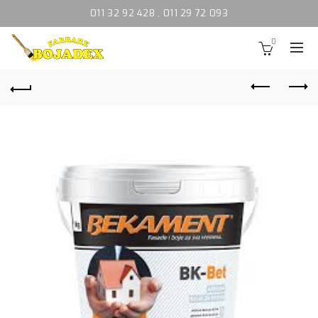
011 32 92 428
,
011 29 72 093
0