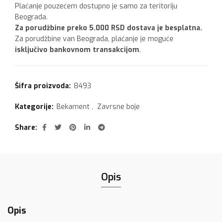
Plaćanje pouzećem dostupno je samo za teritoriju
Beograda.
Za porudžbine preko 5.000 RSD dostava je besplatna.
Za porudžbine van Beograda, plaćanje je moguće
isključivo bankovnom transakcijom
.
Šifra proizvoda:
8493
Kategorije:
Bekament
,
Zavrsne boje
Share
Opis
Opis