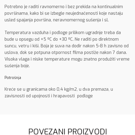
Potrebno je raditi ravnomerno i bez prekida na kontinualnim
površinama, kako bi se izbegle neujednačenosti koje nastaju
usled spajanja površina, neravnomernog sušenja i sl.
Temperatura vazduha i podloge prilikom ugradnje treba da
bude u opsegu od +5 ºC do +30 ºC. Ne raditi po direktnom
suncu, vetru i kiši. Boja je suva na dodir nakon 5-8 h zavisno od
uslova, dok se potpuna otpornost filma postiže nakon 7 dana.
Visoka vlaga i niske temperature mogu znatno produžiti vreme
sušenja boje.
Potrošnja
Kreće se u granicama oko 0,4 kg/m2, u dva premaza, u
zavisnosti od upojnosti i hrapavosti podloge
POVEZANI PROIZVODI