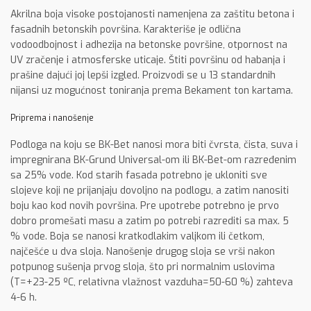
Akrilna boja visoke postojanosti namenjena za zaštitu betona i
fasadnih betonskih površina. Karakteriše je odlična
vodoodbojnost i adhezija na betonske površine, otpornost na
UV zračenje i atmosferske uticaje. Štiti površinu od habanja i
prašine dajući joj lepši izgled. Proizvodi se u 13 standardnih
nijansi uz mogućnost toniranja prema Bekament ton kartama.
Priprema i nanošenje
Podloga na koju se BK-Bet nanosi mora biti čvrsta, čista, suva i
impregnirana BK-Grund Universal-om ili BK-Bet-om razređenim
sa 25% vode. Kod starih fasada potrebno je ukloniti sve
slojeve koji ne prijanjaju dovoljno na podlogu, a zatim nanositi
boju kao kod novih površina. Pre upotrebe potrebno je prvo
dobro promešati masu a zatim po potrebi razrediti sa max. 5
% vode. Boja se nanosi kratkodlakim valjkom ili četkom,
najčešće u dva sloja. Nanošenje drugog sloja se vrši nakon
potpunog sušenja prvog sloja, što pri normalnim uslovima
(T=+23-25 ºC, relativna vlažnost vazduha=50-60 %) zahteva
4-6 h.