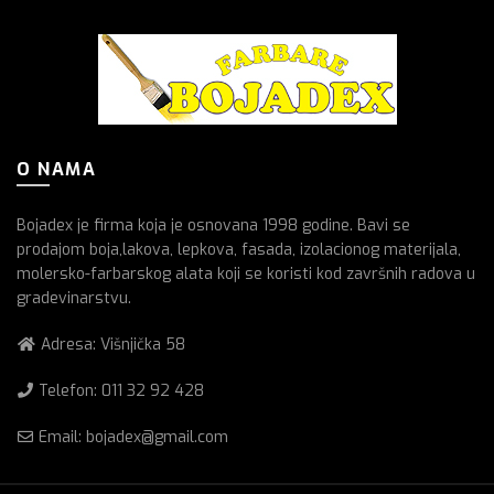
O NAMA
Bojadex je firma koja je osnovana 1998 godine. Bavi se
prodajom boja,lakova, lepkova, fasada, izolacionog materijala,
molersko-farbarskog alata koji se koristi kod završnih radova u
gradevinarstvu.
Adresa: Višnjička 58
Telefon:
011 32 92 428
Email: bojadex@gmail.com