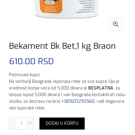
Bekament Bk Bet,1 kg Braon
610.00
RSD
Poštovani kupci,
Na teritoriji Beograda, isporuka robe za sve kupce čija je
vrednost korpe veća od 5.000 dinara je
BESPLATNA
, za
iznose ispod 5.000 dinara i van Beograda kontaktirati našu
službu za dostavu na broj
+381603255560
, radi dogovora
oko isporuke robe.
Bekament Bk Bet,1 kg Braon količina
DODAJ U KORPU