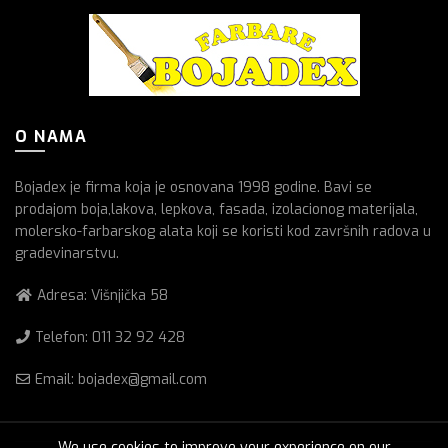
O NAMA
Bojadex je firma koja je osnovana 1998 godine. Bavi se
prodajom boja,lakova, lepkova, fasada, izolacionog materijala,
molersko-farbarskog alata koji se koristi kod završnih radova u
gradevinarstvu.
Adresa: Višnjička 58
Telefon:
011 32 92 428
Email: bojadex@gmail.com
We use cookies to improve your experience on our