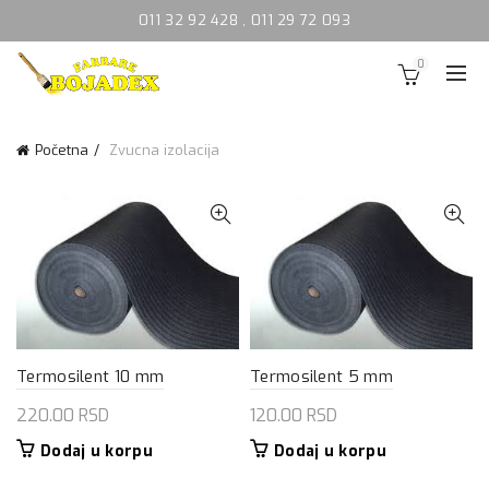
011 32 92 428
,
011 29 72 093
0
Početna
Zvucna izolacija
Termosilent 10 mm
Termosilent 5 mm
220.00
RSD
120.00
RSD
Dodaj u korpu
Dodaj u korpu