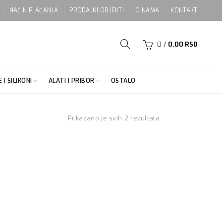
NAČIN PLAĆANJA
PRODAJNI OBJEKTI
O NAMA
KONTAKT
0
/
0.00
RSD
 I SILIKONI
ALATI I PRIBOR
OSTALO
Prikazano je svih 2 rezultata