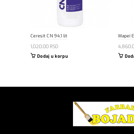
Ceresit CN 94,1 lit
Mapei E
1,020.00
RSD
4,860.
Dodaj u korpu
Dod