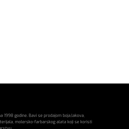
na 1998 godine. Bavi se prodajom boja,lakova,
erijala, molersko-farbarskog alata koji se koristi
arstvu.