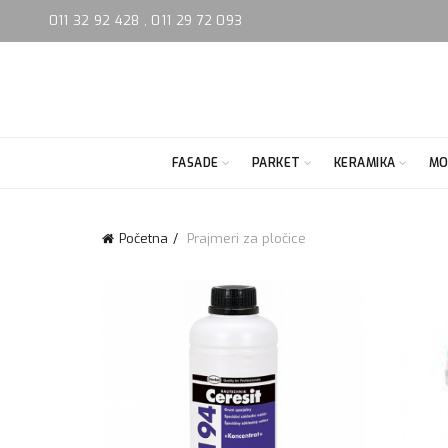
011 32 92 428
,
011 29 72 093
FASADE
PARKET
KERAMIKA
MO
Početna
Prajmeri za pločice