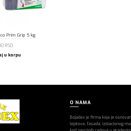
co Prim Grip 5 kg
00
RSD
aj u korpu
O NAMA
Bojadex je firma koja je osnova
lepkova, fasada, izolacionog mat
kod završnih radova u gradevin