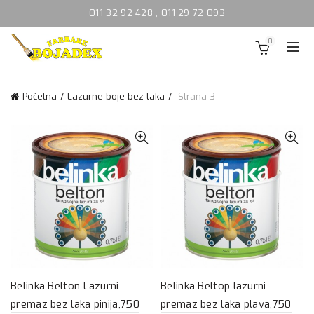
011 32 92 428
,
011 29 72 093
0
Početna
Lazurne boje bez laka
Strana 3
Belinka Belton Lazurni
Belinka Beltop lazurni
premaz bez laka pinija,750
premaz bez laka plava,750