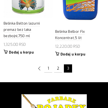
Belinka Belton lazurni
premaz bez laka
Belinka Belbor Fix
bezbojni,750 ml
Koncentrat,5 lit
1,325.00
RSD
12,220.00
RSD
Dodaj u korpu
Dodaj u korpu
1
2
3