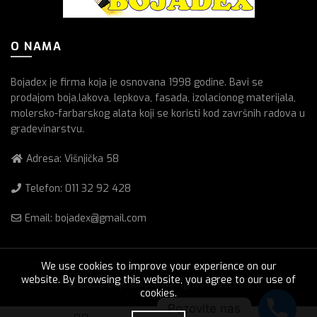
O NAMA
Bojadex je firma koja je osnovana 1998 godine. Bavi se
prodajom boja,lakova, lepkova, fasada, izolacionog materijala,
molersko-farbarskog alata koji se koristi kod završnih radova u
gradevinarstvu.
Adresa: Višnjička 58
Telefon:
011 32 92 428
Email: bojadex@gmail.com
We use cookies to improve your experience on our
website. By browsing this website, you agree to our use of
© 2026
Boje lakovi
. All rights reserved
cookies.
Pozovite nas
0