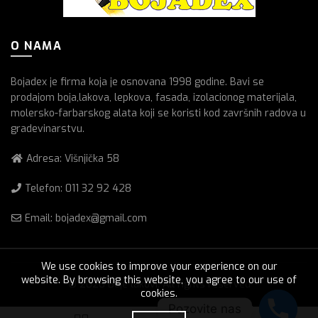
O NAMA
Bojadex je firma koja je osnovana 1998 godine. Bavi se
prodajom boja,lakova, lepkova, fasada, izolacionog materijala,
molersko-farbarskog alata koji se koristi kod završnih radova u
gradevinarstvu.
Adresa: Višnjička 58
Telefon:
011 32 92 428
Email: bojadex@gmail.com
We use cookies to improve your experience on our
website. By browsing this website, you agree to our use of
© 2026
Boje lakovi
. All rights reserved
cookies.
Pozovite nas
0