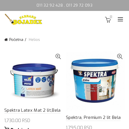
011 32 92 428
,
011 29 72 093
0
Početna
Helios
Spektra Latex Mat 2 lit,Bela
Spektra, Premium 2 lit Bela
1,730.00
RSD
1,795.00
RSD