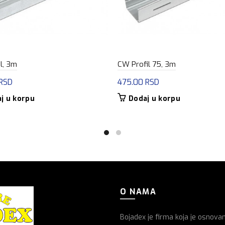
l, 3m
CW Profil 75, 3m
RSD
475.00
RSD
j u korpu
Dodaj u korpu
O NAMA
Bojadex je firma koja je osnova