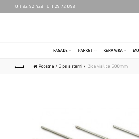
011 32 92 428
,
011 29 72 093
FASADE
PARKET
KERAMIKA
MO
Početna
Gips sistemi
Žica visilica 500mm