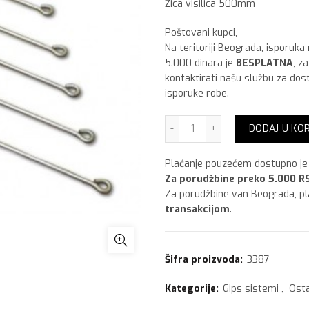
Žica visilica 500mm
Poštovani kupci,
Na teritoriji Beograda, isporuka
5.000 dinara je
BESPLATNA
, z
kontaktirati našu službu za dos
isporuke robe.
Žica visilica 500mm količ
DODAJ U KO
Plaćanje pouzećem dostupno je 
Za porudžbine preko 5.000 RS
Za porudžbine van Beograda, p
transakcijom
.
Šifra proizvoda:
3387
Kategorije:
Gips sistemi
,
Osta