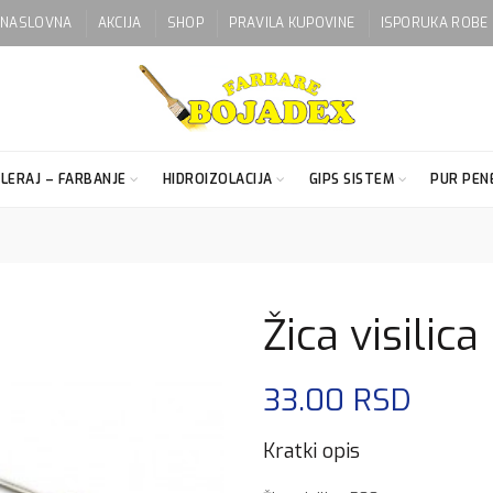
NASLOVNA
AKCIJA
SHOP
PRAVILA KUPOVINE
ISPORUKA ROBE
LERAJ – FARBANJE
HIDROIZOLACIJA
GIPS SISTEM
PUR PENE
Žica visili
33.00
RSD
Kratki opis