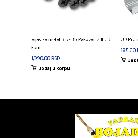
Vijak za metal 3,5×35 Pakovanje 1000
UD Profi
kom
185.00
1,990.00
RSD
Doda
Dodaj u korpu