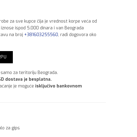
 robe za sve kupce čija je vrednost korpe veća od
a iznose ispod 5.000 dinara i van Beograda
tavu na broj
+381603255560
, radi dogovora oko
ina
RPU
samo za teritoriju Beograda.
D dostava je besplatna.
laćanje je moguće
isključivo bankovnom
lo za gips