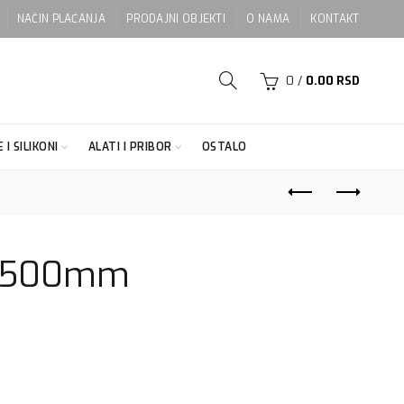
NAČIN PLAĆANJA
PRODAJNI OBJEKTI
O NAMA
KONTAKT
0
/
0.00
RSD
 I SILIKONI
ALATI I PRIBOR
OSTALO
ca 500mm