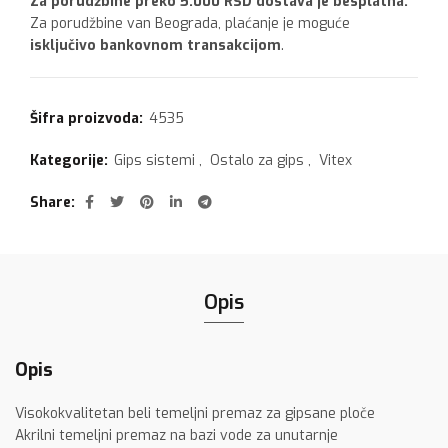
Za porudžbine preko 5.000 RSD dostava je besplatna.
Za porudžbine van Beograda, plaćanje je moguće
isključivo bankovnom transakcijom
.
Šifra proizvoda:
4535
Kategorije:
Gips sistemi
,
Ostalo za gips
,
Vitex
Share
Opis
Opis
Visokokvalitetan beli temeljni premaz za gipsane ploče
Akrilni temeljni premaz na bazi vode za unutarnje