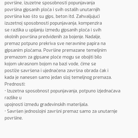
površine, izuzetne sposobnosti popunjavanja
površina gipsanih ploča i svih ostalih unutarnjih
površina kao što su gips, beton itd. Zahvaljujući
izuzetnoj sposobnosti popunjavanja, kompenzira
se razlika u upijanju između gipsanih ploča i svih
okolnih površina predviđenih za bojenje. Nadalje,
premaz potpuno prekriva sve neravnine papira na
gipsanim pločama. Površine premazane temeljnim
premazom za gipsane ploče mogu se obojiti bilo
kojom ukrasnom bojom na bazi vode, čime se
postiže savršena i ujednačena završna obrada čak i
kada je nanesen samo jedan sloj temeljnog premaza.
Prednosti:
• Izuzetna sposobnost popunjavanja, potpuno izjednačava
razlike u
upojnosti između građevinskih materijala.
• Savršen jednoslojni završni premaz samo za unutarnje
površine.