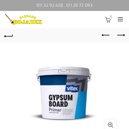
011 32 92 428
,
011 29 72 093
0