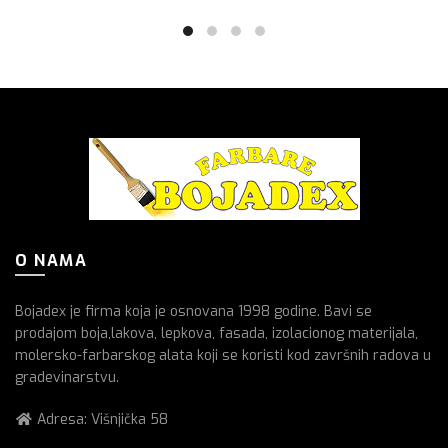
O NAMA
Bojadex je firma koja je osnovana 1998 godine. Bavi se
prodajom boja,lakova, lepkova, fasada, izolacionog materijala,
molersko-farbarskog alata koji se koristi kod završnih radova u
gradevinarstvu.
Adresa: Višnjička 58