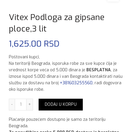
Vitex Podloga za gipsane
ploce,3 lit
1,625.00
RSD
Poštovani kupci,
Na teritoriji Beograda, isporuka robe za sve kupce čija je
vrednost korpe veća od 5.000 dinara je
BESPLATNA
, za
iznose ispod 5.000 dinara i van Beograda kontaktirati našu
službu za dostavu na broj
+381603255560
, radi dogovora
oko isporuke robe.
Vitex Podloga za gipsane ploce,3 lit količina
DODAJ U KORPU
Plaćanje pouzećem dostupno je samo za teritoriju
Beograda.