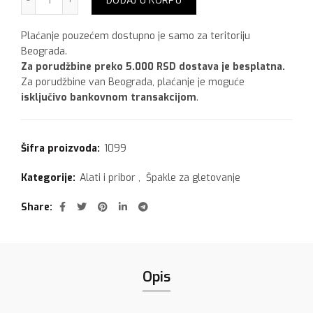
DODAJ U KORPU
Plaćanje pouzećem dostupno je samo za teritoriju
Beograda.
Za porudžbine preko 5.000 RSD dostava je besplatna.
Za porudžbine van Beograda, plaćanje je moguće
isključivo bankovnom transakcijom
.
Šifra proizvoda:
1099
Kategorije:
Alati i pribor
,
Špakle za gletovanje
Share
Opis