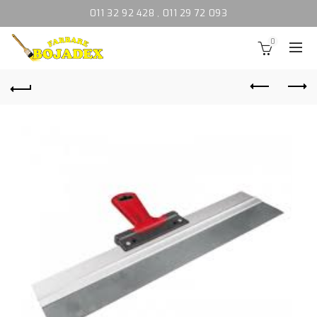
011 32 92 428
,
011 29 72 093
0