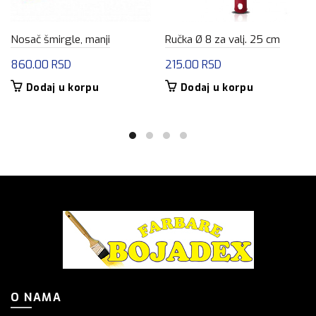
Nosač šmirgle, manji
Ručka Ø 8 za valj. 25 cm
860.00
RSD
215.00
RSD
Dodaj u korpu
Dodaj u korpu
O NAMA