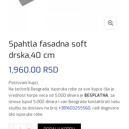
Spahtla fasadna soft
drska,40 cm
1,960.00
RSD
Poštovani kupci,
Na teritoriji Beograda, isporuka robe za sve kupce čija je
vrednost korpe veća od 5.000 dinara je
BESPLATNA
, za
iznose ispod 5.000 dinara i van Beograda kontaktirati našu
službu za dostavu na broj
+381603255560
, radi dogovora
oko isporuke robe.
Spahtla fasadna soft drska,40 cm količina