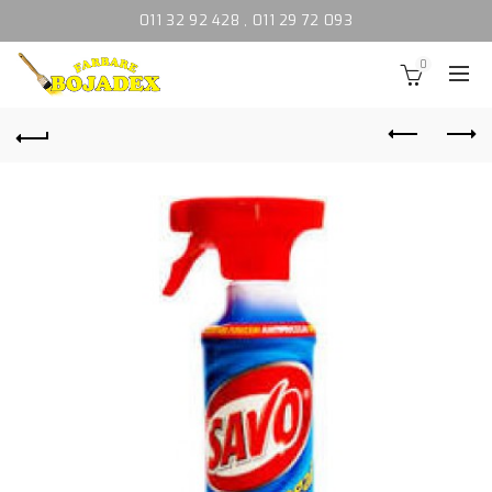
011 32 92 428
,
011 29 72 093
0