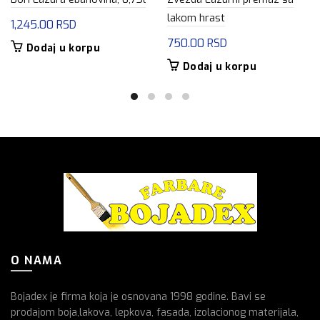
lakom hrast
1,245.00
RSD
750.00
RSD
Dodaj u korpu
Dodaj u korpu
O NAMA
Bojadex je firma koja je osnovana 1998 godine. Bavi se
prodajom boja,lakova, lepkova, fasada, izolacionog materijala,