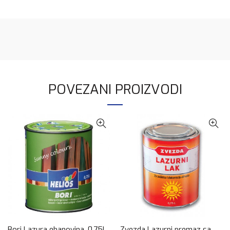
POVEZANI PROIZVODI
Bori Lazura ebanovina, 0,75l
Zvezda Lazurni premaz sa