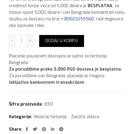
vrednost korpe veća od 5.000 dinara je
BESPLATNA
, za
iznose ispod 5.000 dinara i van Beograda kontaktirati našu
službu za dostavu na broj
+381603255560
, radi dogovora
oko isporuke robe.
Savo pp 750 ml količina
DODAJ U KORPU
Plaćanje pouzećem dostupno je samo za teritoriju
Beograda.
Za porudžbine preko 5.000 RSD dostava je besplatna.
Za porudžbine van Beograda, plaćanje je moguće
isključivo bankovnom transakcijom
.
Šifra proizvoda:
8101
Kategorije:
Moleraj-farbanje
,
Žastita zidova
Share