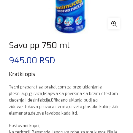
Savo pp 750 ml
945.00
RSD
Kratki opis
Tecni preparat sa prskalicom za brzo uklanjanje
plesni,algi,gljivica,lisajeva sa povrsina sa brzim efektom
ciscenja i dezinfekcije.Efikasno uklanja budj sa
zidova,stokova prozora i vrata,drveta,plastike,kuhinjskih
elemenata,delove lavaboa,kada itd.
Poštovani kupci,
Na teritoriji Beograda, isporuka robe za sve kupce čija je