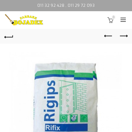
011 32 92 428
,
011 29 72 093
0