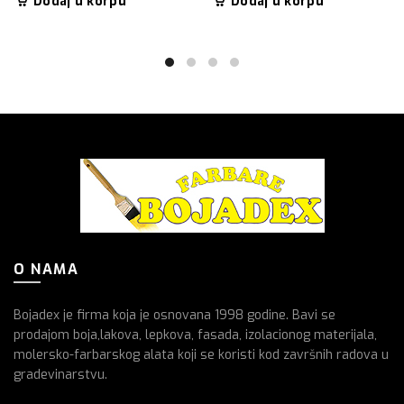
Dodaj u korpu
Dodaj u korpu
O NAMA
Bojadex je firma koja je osnovana 1998 godine. Bavi se
prodajom boja,lakova, lepkova, fasada, izolacionog materijala,
molersko-farbarskog alata koji se koristi kod završnih radova u
gradevinarstvu.