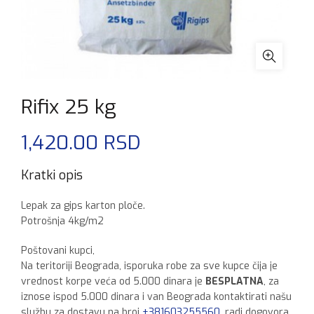
Rifix 25 kg
1,420.00
RSD
Kratki opis
Lepak za gips karton ploče.
Potrošnja 4kg/m2
Poštovani kupci,
Na teritoriji Beograda, isporuka robe za sve kupce čija je
vrednost korpe veća od 5.000 dinara je
BESPLATNA
, za
iznose ispod 5.000 dinara i van Beograda kontaktirati našu
službu za dostavu na broj
+381603255560
, radi dogovora