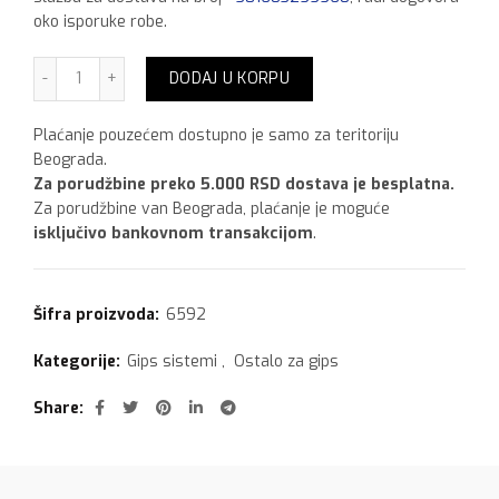
oko isporuke robe.
Rifix 25 kg količina
DODAJ U KORPU
Plaćanje pouzećem dostupno je samo za teritoriju
Beograda.
Za porudžbine preko 5.000 RSD dostava je besplatna.
Za porudžbine van Beograda, plaćanje je moguće
isključivo bankovnom transakcijom
.
Šifra proizvoda:
6592
Kategorije:
Gips sistemi
,
Ostalo za gips
Share