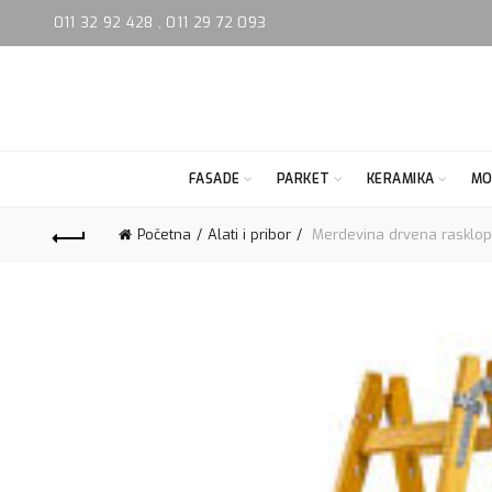
011 32 92 428
,
011 29 72 093
FASADE
PARKET
KERAMIKA
MO
Početna
Alati i pribor
Merdevina drvena rasklopi