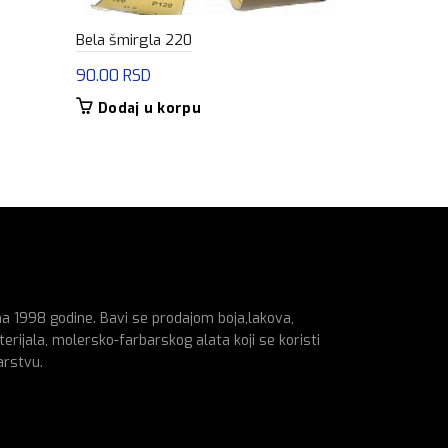
Bela šmirgla 220
Teleskop 1,
90.00
RSD
900.00
RS
Dodaj u korpu
Dodaj u
na 1998 godine. Bavi se prodajom boja,lakova,
erijala, molersko-farbarskog alata koji se koristi
arstvu.