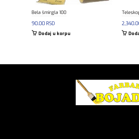
Bela šmirgla 100
Telesko
90.00
RSD
2,340.
Dodaj u korpu
Doda