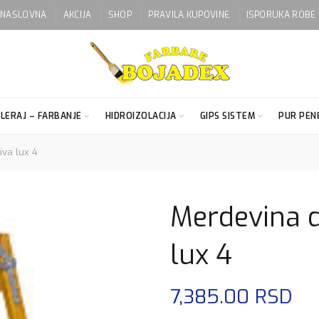
NASLOVNA
AKCIJA
SHOP
PRAVILA KUPOVINE
ISPORUKA ROBE
LERAJ – FARBANJE
HIDROIZOLACIJA
GIPS SISTEM
PUR PENE
va lux 4
Merdevina d
lux 4
7,385.00
RSD