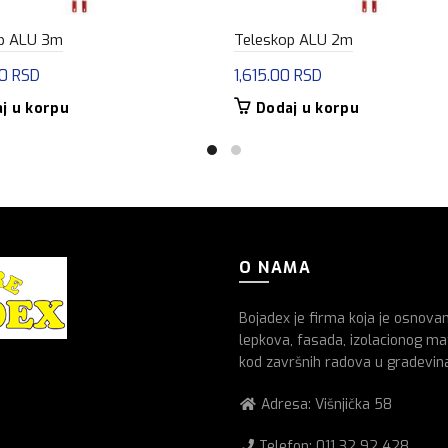
p ALU 3m
Teleskop ALU 2m
00
RSD
1,615.00
RSD
j u korpu
Dodaj u korpu
O NAMA
Bojadex je firma koja je osnova
lepkova, fasada, izolacionog mat
kod završnih radova u gradevin
Adresa: Višnjička 58
Telefon:
011 32 92 428