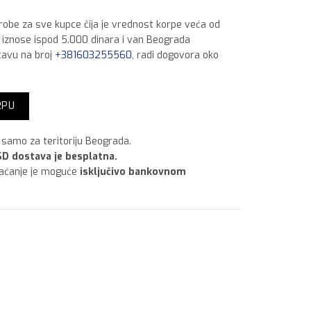
 robe za sve kupce čija je vrednost korpe veća od
a iznose ispod 5.000 dinara i van Beograda
tavu na broj
+381603255560
, radi dogovora oko
va lux 4 količina
RPU
samo za teritoriju Beograda.
D dostava je besplatna.
laćanje je moguće
isključivo bankovnom