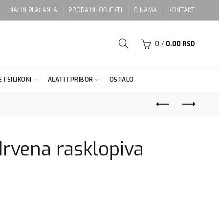
NAČIN PLAĆANJA
PRODAJNI OBJEKTI
O NAMA
KONTAKT
0
/
0.00
RSD
 I SILIKONI
ALATI I PRIBOR
OSTALO
rvena rasklopiva