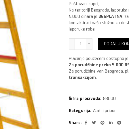
Poštovani kupci,
Na teritoriji Beograda, isporuka
5.000 dinara je
BESPLATNA
, z
kontaktirati našu službu za dos
isporuke robe.
Merdevina drvena rasklopi
DODAJ U KO
Plaćanje pouzećem dostupno je 
Za porudžbine preko 5.000 RS
Za porudžbine van Beograda, p
transakcijom
.
Šifra proizvoda:
83000
Kategorija:
Alati i pribor
Share