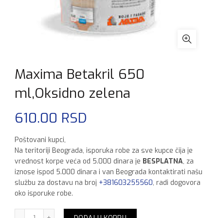
Maxima Betakril 650
ml,Oksidno zelena
610.00
RSD
Poštovani kupci,
Na teritoriji Beograda, isporuka robe za sve kupce čija je
vrednost korpe veća od 5.000 dinara je
BESPLATNA
, za
iznose ispod 5.000 dinara i van Beograda kontaktirati našu
službu za dostavu na broj
+381603255560
, radi dogovora
oko isporuke robe.
Maxima Betakril 650 ml,Oksidno zelena količina