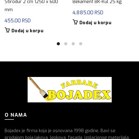
Stirodur 2 cm 1250 x 600
Bekament BK-Kul 25 kg
mm
4,885.00
RSD
455.00
RSD
Dodaj u korpu
Dodaj u korpu
O NAMA
Bojadex je firma koja je osnovana 1998 godine. Bavi se
prodajom boja,lakova, lepkova, fasada, izolacionog materijala,