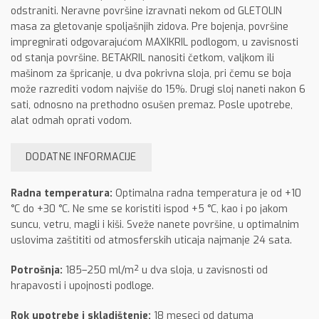
odstraniti. Neravne površine izravnati nekom od GLETOLIN
masa za gletovanje spoljašnjih zidova. Pre bojenja, površine
impregnirati odgovarajućom MAXIKRIL podlogom, u zavisnosti
od stanja površine. BETAKRIL nanositi četkom, valjkom ili
mašinom za špricanje, u dva pokrivna sloja, pri čemu se boja
može razrediti vodom najviše do 15%. Drugi sloj naneti nakon 6
sati, odnosno na prethodno osušen premaz. Posle upotrebe,
alat odmah oprati vodom.
DODATNE INFORMACIJE
Radna temperatura:
Optimalna radna temperatura je od +10
°C do +30 °C. Ne sme se koristiti ispod +5 °C, kao i po jakom
suncu, vetru, magli i kiši. Sveže nanete površine, u optimalnim
uslovima zaštititi od atmosferskih uticaja najmanje 24 sata.
Potrošnja:
185–250 ml/m² u dva sloja, u zavisnosti od
hrapavosti i upojnosti podloge.
Rok upotrebe i skladištenje:
18 meseci od datuma