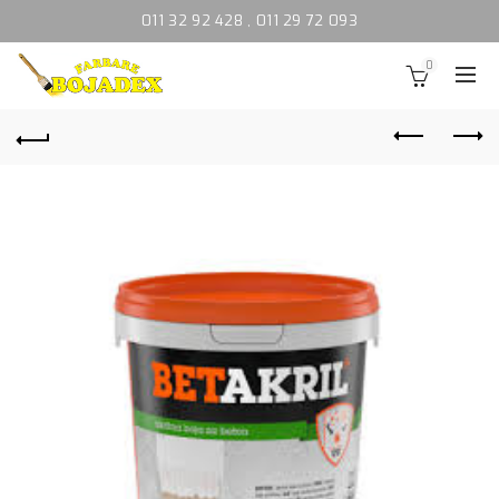
011 32 92 428
,
011 29 72 093
0