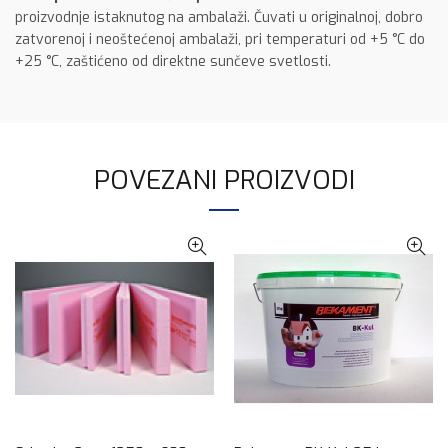
proizvodnje istaknutog na ambalaži. Čuvati u originalnoj, dobro
zatvorenoj i neoštećenoj ambalaži, pri temperaturi od +5 °C do
+25 °C, zaštićeno od direktne sunčeve svetlosti.
POVEZANI PROIZVODI