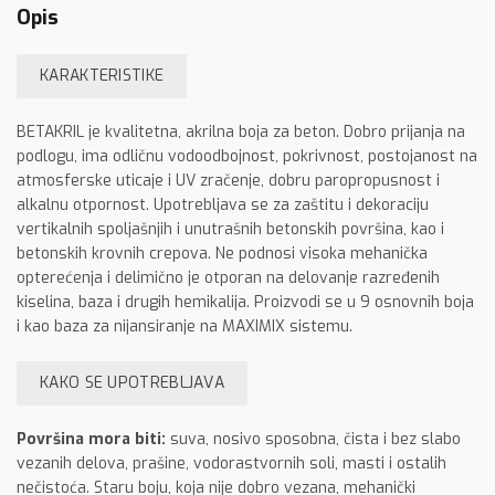
Opis
KARAKTERISTIKE
BETAKRIL je kvalitetna, akrilna boja za beton. Dobro prijanja na
podlogu, ima odličnu vodoodbojnost, pokrivnost, postojanost na
atmosferske uticaje i UV zračenje, dobru paropropusnost i
alkalnu otpornost. Upotrebljava se za zaštitu i dekoraciju
vertikalnih spoljašnjih i unutrašnih betonskih površina, kao i
betonskih krovnih crepova. Ne podnosi visoka mehanička
opterećenja i delimično je otporan na delovanje razređenih
kiselina, baza i drugih hemikalija. Proizvodi se u 9 osnovnih boja
i kao baza za nijansiranje na MAXIMIX sistemu.
KAKO SE UPOTREBLJAVA
Površina mora biti:
suva, nosivo sposobna, čista i bez slabo
vezanih delova, prašine, vodorastvornih soli, masti i ostalih
nečistoća. Staru boju, koja nije dobro vezana, mehanički