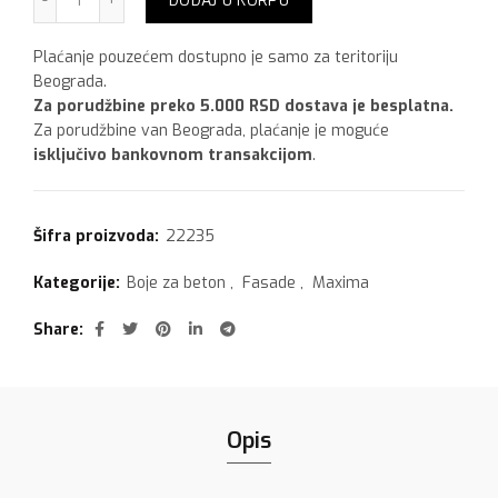
DODAJ U KORPU
Plaćanje pouzećem dostupno je samo za teritoriju
Beograda.
Za porudžbine preko 5.000 RSD dostava je besplatna.
Za porudžbine van Beograda, plaćanje je moguće
isključivo bankovnom transakcijom
.
Šifra proizvoda:
22235
Kategorije:
Boje za beton
,
Fasade
,
Maxima
Share
Opis