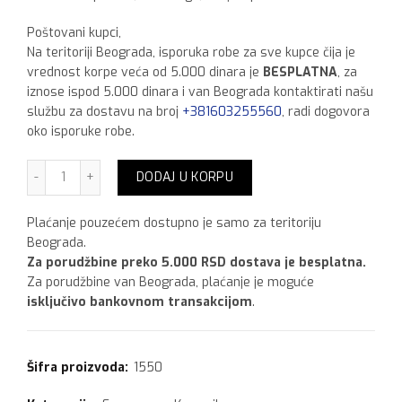
Poštovani kupci,
Na teritoriji Beograda, isporuka robe za sve kupce čija je
vrednost korpe veća od 5.000 dinara je
BESPLATNA
, za
iznose ispod 5.000 dinara i van Beograda kontaktirati našu
službu za dostavu na broj
+381603255560
, radi dogovora
oko isporuke robe.
Mapei Keracolor FF 2 kg, Vanila 131 količina
DODAJ U KORPU
Plaćanje pouzećem dostupno je samo za teritoriju
Beograda.
Za porudžbine preko 5.000 RSD dostava je besplatna.
Za porudžbine van Beograda, plaćanje je moguće
isključivo bankovnom transakcijom
.
Šifra proizvoda:
1550