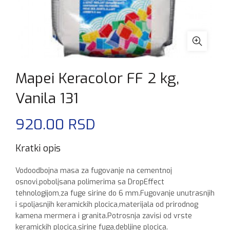
Mapei Keracolor FF 2 kg,
Vanila 131
920.00
RSD
Kratki opis
Vodoodbojna masa za fugovanje na cementnoj
osnovi,poboljsana polimerima sa DropEffect
tehnologijom,za fuge sirine do 6 mm.Fugovanje unutrasnjih
i spoljasnjih keramickih plocica,materijala od prirodnog
kamena mermera i granita.Potrosnja zavisi od vrste
keramickih plocica,sirine fuga,debljine plocica.