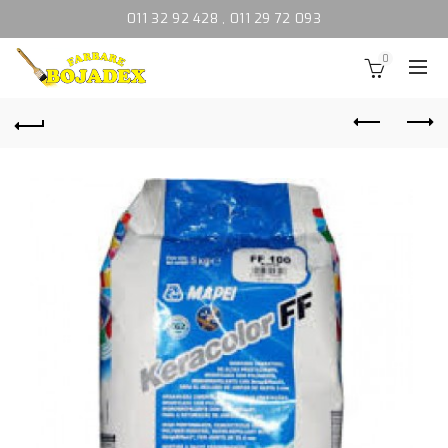
011 32 92 428
,
011 29 72 093
0