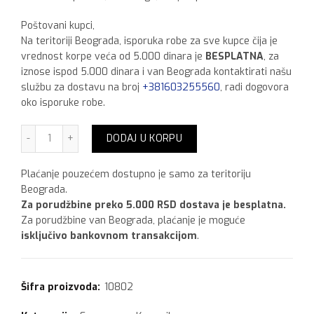
Poštovani kupci,
Na teritoriji Beograda, isporuka robe za sve kupce čija je
vrednost korpe veća od 5.000 dinara je
BESPLATNA
, za
iznose ispod 5.000 dinara i van Beograda kontaktirati našu
službu za dostavu na broj
+381603255560
, radi dogovora
oko isporuke robe.
Mapei Keracolor FF 2 kg, Sand 133 količina
DODAJ U KORPU
Plaćanje pouzećem dostupno je samo za teritoriju
Beograda.
Za porudžbine preko 5.000 RSD dostava je besplatna.
Za porudžbine van Beograda, plaćanje je moguće
isključivo bankovnom transakcijom
.
Šifra proizvoda:
10802