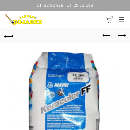
011 32 92 428
,
011 29 72 093
0