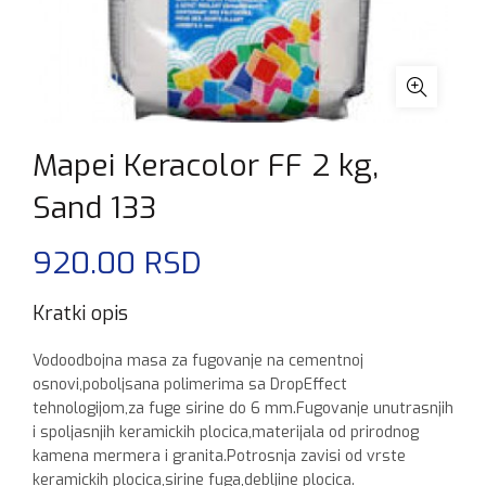
Mapei Keracolor FF 2 kg,
Sand 133
920.00
RSD
Kratki opis
Vodoodbojna masa za fugovanje na cementnoj
osnovi,poboljsana polimerima sa DropEffect
tehnologijom,za fuge sirine do 6 mm.Fugovanje unutrasnjih
i spoljasnjih keramickih plocica,materijala od prirodnog
kamena mermera i granita.Potrosnja zavisi od vrste
keramickih plocica,sirine fuga,debljine plocica.