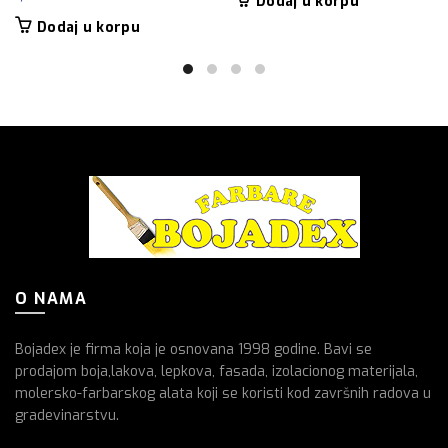
Dodaj u korpu
Dodaj u korpu
O NAMA
Bojadex je firma koja je osnovana 1998 godine. Bavi se
prodajom boja,lakova, lepkova, fasada, izolacionog materijala,
molersko-farbarskog alata koji se koristi kod završnih radova u
gradevinarstvu.