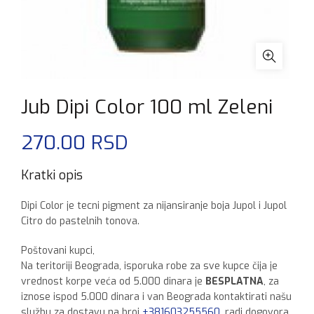
Jub Dipi Color 100 ml Zeleni
270.00
RSD
Kratki opis
Dipi Color je tecni pigment za nijansiranje boja Jupol i Jupol
Citro do pastelnih tonova.
Poštovani kupci,
Na teritoriji Beograda, isporuka robe za sve kupce čija je
vrednost korpe veća od 5.000 dinara je
BESPLATNA
, za
iznose ispod 5.000 dinara i van Beograda kontaktirati našu
službu za dostavu na broj
+381603255560
, radi dogovora