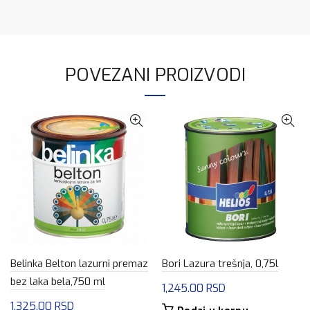
POVEZANI PROIZVODI
Belinka Belton lazurni premaz
Bori Lazura trešnja, 0,75l
bez laka bela,750 ml
1,245.00
RSD
1,325.00
RSD