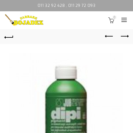
011 32 92 428
,
011 29 72 093
0