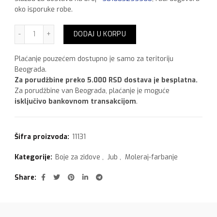
oko isporuke robe.
Jub Dipi Color 100 ml Zeleni količina
DODAJ U KORPU
Plaćanje pouzećem dostupno je samo za teritoriju
Beograda.
Za porudžbine preko 5.000 RSD dostava je besplatna.
Za porudžbine van Beograda, plaćanje je moguće
isključivo bankovnom transakcijom
.
Šifra proizvoda:
11131
Kategorije:
Boje za zidove
,
Jub
,
Moleraj-farbanje
Share