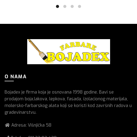
O NAMA
Bojadex je firma koja je osnovana 1998 godine. Bavi se
prodajom boja,lakova, lepkova, fasada, izolacionog materijala,
molersko-farbarskog alata koji se koristi kod završnih radova u
gradevinarstvu.
Adresa: Višnjička 58