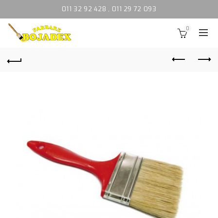
011 32 92 428
,
011 29 72 093
0