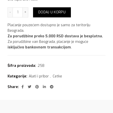
Četka 60 količina
DODAJ U KORPU
Plaćanje pouzećem dostupno je samo za teritoriju
Beograda.
Za porudžbine preko 5.000 RSD dostava je besplatna.
Za porudžbine van Beograda, plaćanje je moguće
isključivo bankovnom transakcijom
.
Šifra proizvoda:
258
Kategorije:
Alati i pribor
,
Cetke
Share