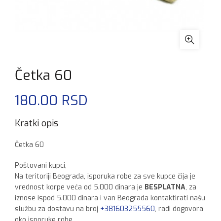
Četka 60
180.00
RSD
Kratki opis
Četka 60
Poštovani kupci,
Na teritoriji Beograda, isporuka robe za sve kupce čija je
vrednost korpe veća od 5.000 dinara je
BESPLATNA
, za
iznose ispod 5.000 dinara i van Beograda kontaktirati našu
službu za dostavu na broj
+381603255560
, radi dogovora
oko isporuke robe.