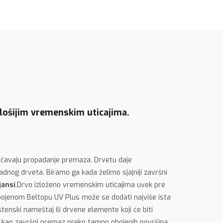
 lošijim vremenskim uticajima.
sprečavaju propadanje premaza. Drvetu daje
adnog drveta. Biramo ga kada želimo sjajniji završni
jansi
.Drvo izloženo vremenskim uticajima uvek pre
obojenom Beltopu UV Plus može se dodati najviše ista
nski nameštaj ili drvene elemente koji će biti
an kao završni premaz preko tamno obojenih površina