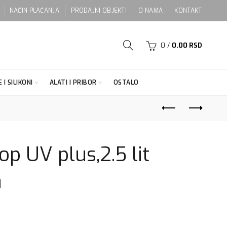
NAČIN PLAĆANJA
PRODAJNI OBJEKTI
O NAMA
KONTAKT
0
/
0.00
RSD
 I SILIKONI
ALATI I PRIBOR
OSTALO
op UV plus,2.5 lit
a