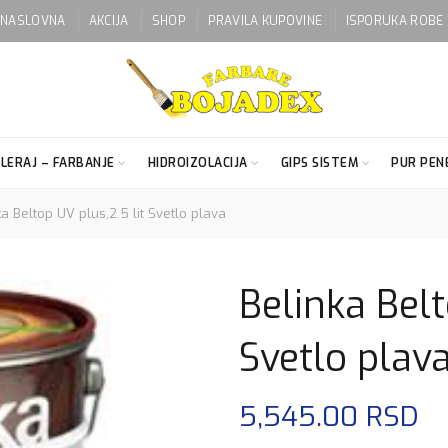
NASLOVNA
AKCIJA
SHOP
PRAVILA KUPOVINE
ISPORUKA ROBE
LERAJ – FARBANJE
HIDROIZOLACIJA
GIPS SISTEM
PUR PENE
a Beltop UV plus,2.5 lit Svetlo plava
Belinka Belt
Svetlo plav
5,545.00
RSD