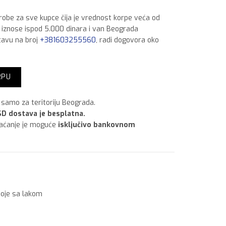
 robe za sve kupce čija je vrednost korpe veća od
a iznose ispod 5.000 dinara i van Beograda
tavu na broj
+381603255560
, radi dogovora oko
 lit Svetlo plava količina
RPU
samo za teritoriju Beograda.
D dostava je besplatna.
laćanje je moguće
isključivo bankovnom
oje sa lakom