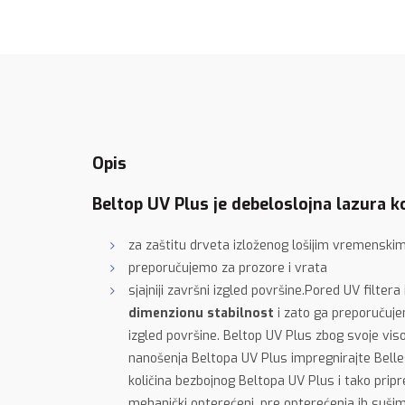
Opis
Beltop UV Plus je debeloslojna lazura k
za zaštitu drveta izloženog lošijim vremenskim
preporučujemo za prozore i vrata
sjajniji završni izgled površine.Pored UV filte
dimenzionu stabilnost
i zato ga preporuču
izgled površine. Beltop UV Plus zbog svoje vis
nanošenja Beltopa UV Plus impregnirajte Belle
količina bezbojnog Beltopa UV Plus i tako pr
mehanički opterećeni, pre opterećenja ih suši