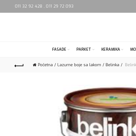
011 32 92 428
,
011 29 72 093
FASADE
PARKET
KERAMIKA
MO
Početna
Lazurne boje sa lakom
Belinka
Belink