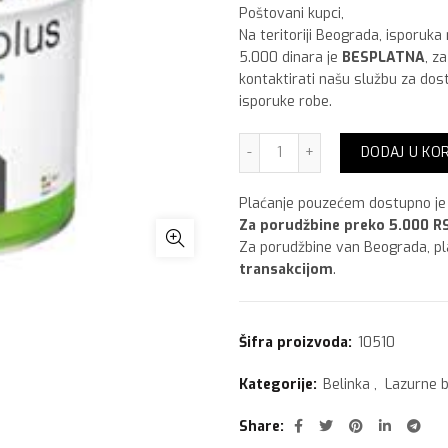
Poštovani kupci,
Na teritoriji Beograda, isporuka
5.000 dinara je
BESPLATNA
, z
kontaktirati našu službu za dos
isporuke robe.
Belinka Beltop UV plus,2.5
DODAJ U KO
Plaćanje pouzećem dostupno je 
Za porudžbine preko 5.000 RS
Za porudžbine van Beograda, p
transakcijom
.
Šifra proizvoda:
10510
Kategorije:
Belinka
,
Lazurne b
Share