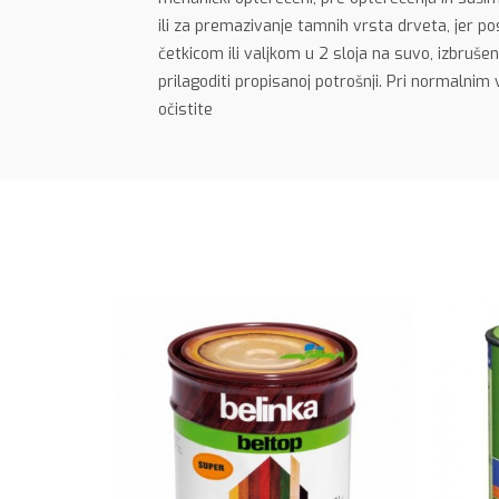
ili za premazivanje tamnih vrsta drveta, jer p
četkicom ili valjkom u 2 sloja na suvo, izbruše
prilagoditi propisanoj potrošnji. Pri normal
očistite