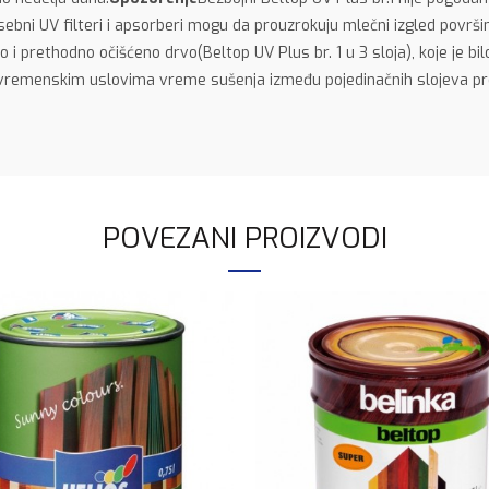
osebni UV filteri i apsorberi mogu da prouzrokuju mlečni izgled povr
no i prethodno očišćeno drvo(Beltop UV Plus br. 1 u 3 sloja), koje je 
nim vremenskim uslovima vreme sušenja između pojedinačnih slojeva 
POVEZANI PROIZVODI