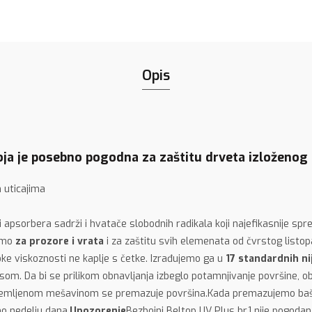
Opis
oja je posebno pogodna za zaštitu drveta izloženog
 uticajima
ra i apsorbera sadrži i hvatače slobodnih radikala koji najefikasnije 
jemo
za prozore i vrata
i za zaštitu svih elemenata od čvrstog listop
oke viskoznosti ne kaplje s četke. Izrađujemo ga u
17 standardnih ni
som. Da bi se prilikom obnavljanja izbeglo potamnjivanje površine, 
ipremljenom mešavinom se premazuje površina.Kada premazujemo bašte
mo nedelju dana.
Upozorenje
Bezbojni Beltop UV Plus br.1 nije pogod