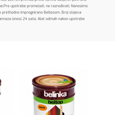
šine.Pre upotrebe promešati, ne razređivati. Nanosimo
bilo prethodno impregnirano Bellesom. Broj slojeva
premaza iznosi 24 sata. Alat odmah nakon upotrebe