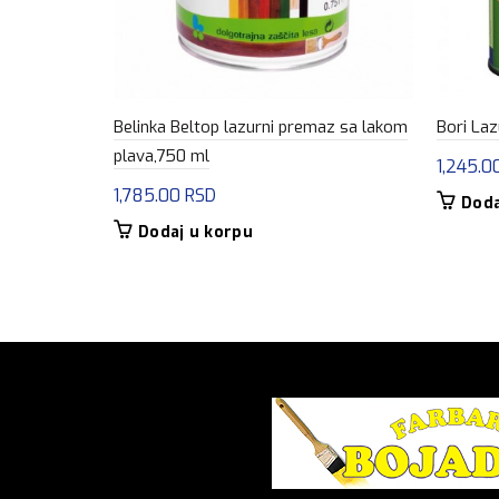
Belinka Beltop lazurni premaz sa lakom
Bori Laz
plava,750 ml
1,245.0
1,785.00
RSD
Doda
Dodaj u korpu