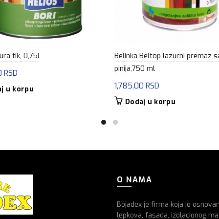
ura tik, 0,75l
Belinka Beltop lazurni premaz 
pinija,750 ml
0
RSD
1,785.00
RSD
j u korpu
Dodaj u korpu
O NAMA
Bojadex je firma koja je osnova
lepkova, fasada, izolacionog mat