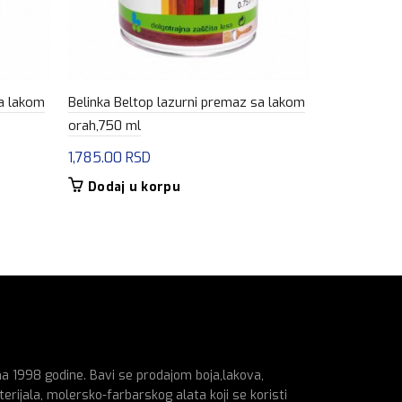
sa lakom
Belinka Beltop lazurni premaz sa lakom
Belinka Bel
orah,750 ml
staro drvo,
1,785.00
RSD
1,785.00
R
Dodaj u korpu
Dodaj u
na 1998 godine. Bavi se prodajom boja,lakova,
erijala, molersko-farbarskog alata koji se koristi