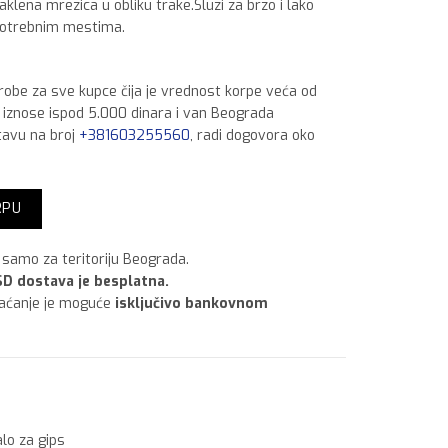
klena mrezica u obliku trake.Sluzi za brzo i lako
potrebnim mestima.
 robe za sve kupce čija je vrednost korpe veća od
a iznose ispod 5.000 dinara i van Beograda
tavu na broj
+381603255560
, radi dogovora oko
na
RPU
samo za teritoriju Beograda.
D dostava je besplatna.
laćanje je moguće
isključivo bankovnom
lo za gips