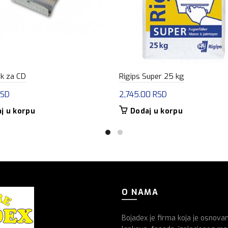
k za CD
Rigips Super 25 kg
RSD
2,745.00
RSD
j u korpu
Dodaj u korpu
O NAMA
Bojadex je firma koja je osnova