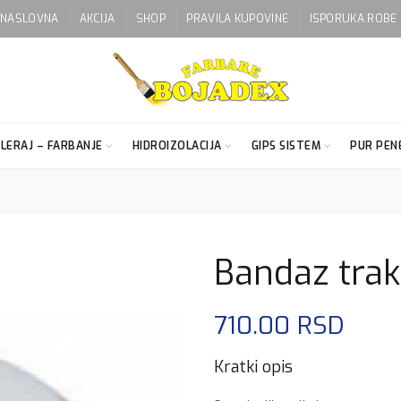
NASLOVNA
AKCIJA
SHOP
PRAVILA KUPOVINE
ISPORUKA ROBE
LERAJ – FARBANJE
HIDROIZOLACIJA
GIPS SISTEM
PUR PENE
Bandaz tra
710.00
RSD
Kratki opis