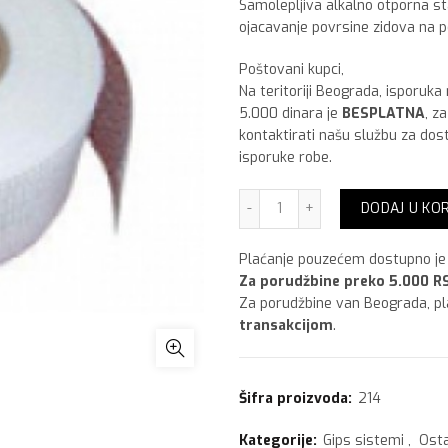
Samolepljiva alkalno otporna sta
ojacavanje povrsine zidova na 
Poštovani kupci,
Na teritoriji Beograda, isporuka
5.000 dinara je
BESPLATNA
, z
kontaktirati našu službu za dos
isporuke robe.
Bandaz traka 90 m količi
DODAJ U KO
Plaćanje pouzećem dostupno je 
Za porudžbine preko 5.000 RS
Za porudžbine van Beograda, p
transakcijom
.
Šifra proizvoda:
214
Kategorije:
Gips sistemi
,
Osta