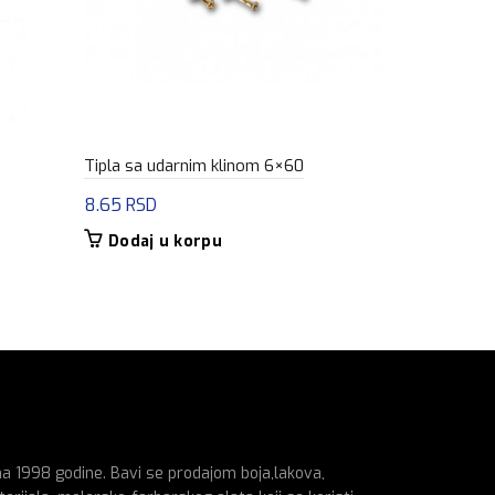
Tipla sa udarnim klinom 6×60
Žica visili
8.65
RSD
18.00
RSD
Dodaj u korpu
Dodaj u
na 1998 godine. Bavi se prodajom boja,lakova,