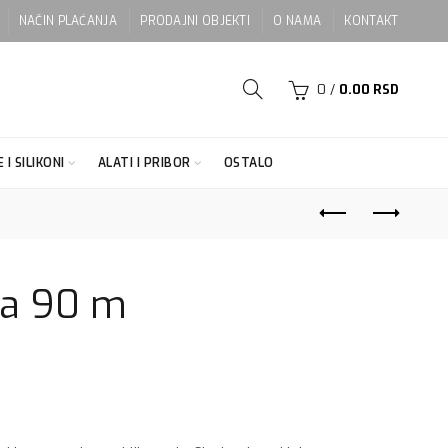
NAČIN PLAĆANJA
PRODAJNI OBJEKTI
O NAMA
KONTAKT
0
/
0.00
RSD
 I SILIKONI
ALATI I PRIBOR
OSTALO
ka 90 m