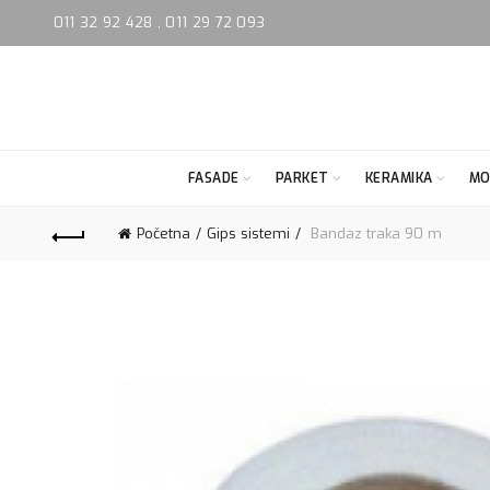
011 32 92 428
,
011 29 72 093
FASADE
PARKET
KERAMIKA
MO
Početna
Gips sistemi
Bandaz traka 90 m