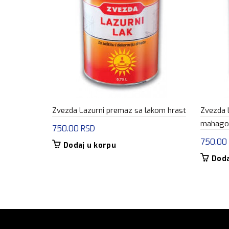
Zvezda Lazurni premaz sa lakom hrast
Zvezda 
mahago
750.00
RSD
750.00
Dodaj u korpu
Doda