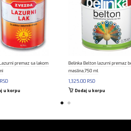
Lazurni premaz sa lakom
Belinka Belton lazurni premaz b
ni
maslina,750 ml
RSD
1,325.00
RSD
j u korpu
Dodaj u korpu