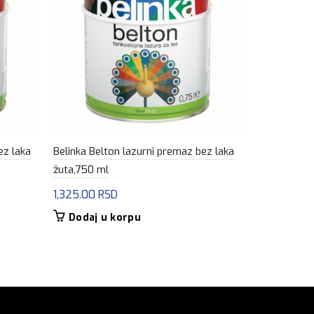
ez laka
Belinka Belton lazurni premaz bez laka
Belinka Belt
žuta,750 ml
mahagoni,7
1,325.00
RSD
1,325.00
R
Dodaj u korpu
Dodaj u