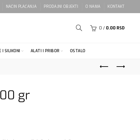
NAČIN PLAĆANJA
PRODAJNI OBJEKTI
O NAMA
KONTAKT
0
/
0.00
RSD
 I SILIKONI
ALATI I PRIBOR
OSTALO
800 gr