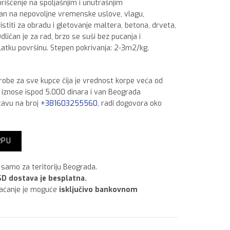
korišćenje na spoljašnjim i unutrašnjim
an na nepovoljne vremenske uslove, vlagu,
stiti za obradu i gletovanje maltera, betona, drveta,
Odličan je za rad, brzo se suši bez pucanja i
latku površinu. Stepen pokrivanja: 2-3m2/kg.
 robe za sve kupce čija je vrednost korpe veća od
a iznose ispod 5.000 dinara i van Beograda
tavu na broj
+381603255560
, radi dogovora oko
RPU
samo za teritoriju Beograda.
D dostava je besplatna.
laćanje je moguće
isključivo bankovnom