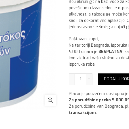
Beli akrilni git na bazi vode za 
površinama.Izvanredno je otpor
alkalnost, a takođe se može kori
kao i za dekorativne aplikacije. 
jednostavno se šmirgla dajući g
Poštovani kupci,
Na teritoriji Beograda, isporuka
5.000 dinara je
BESPLATNA
, z
kontaktirati našu službu za dos
isporuke robe.
Akrilni kit, 800 gr količina
DODAJ U KO
Plaćanje pouzećem dostupno je 
Za porudžbine preko 5.000 RS
Za porudžbine van Beograda, p
transakcijom
.