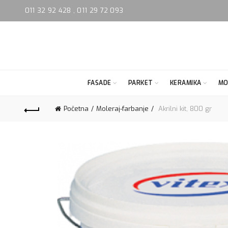
011 32 92 428
,
011 29 72 093
FASADE
PARKET
KERAMIKA
MO
Početna
Moleraj-farbanje
Akrilni kit, 800 gr