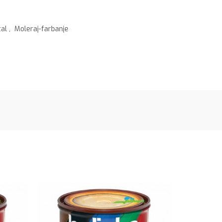
tal
,
Moleraj-farbanje