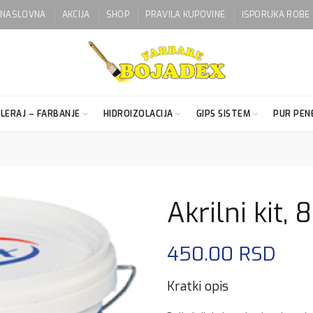
NASLOVNA
AKCIJA
SHOP
PRAVILA KUPOVINE
ISPORUKA ROBE
LERAJ – FARBANJE
HIDROIZOLACIJA
GIPS SISTEM
PUR PENE
Akrilni kit, 
450.00
RSD
Kratki opis